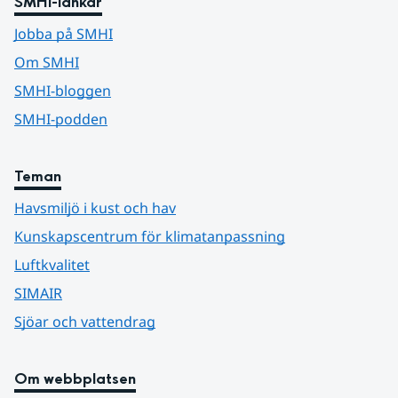
SMHI-länkar
Jobba på SMHI
Om SMHI
SMHI-bloggen
SMHI-podden
Teman
Havsmiljö i kust och hav
Kunskapscentrum för klimatanpassning
Luftkvalitet
SIMAIR
Sjöar och vattendrag
Om webbplatsen