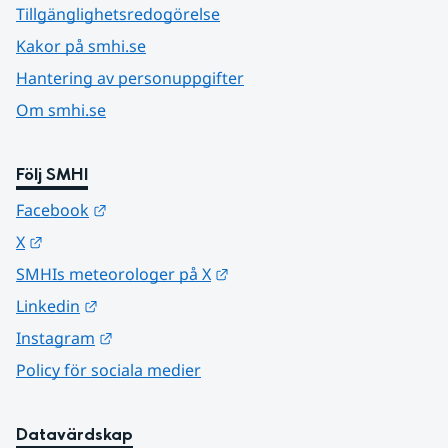
Tillgänglighetsredogörelse
Kakor på smhi.se
Hantering av personuppgifter
Om smhi.se
Följ SMHI
Länk till annan webbplats.
Facebook
Länk till annan webbplats.
X
Länk till annan webbplats.
SMHIs meteorologer på X
Länk till annan webbplats.
Linkedin
Länk till annan webbplats.
Instagram
Policy för sociala medier
Datavärdskap