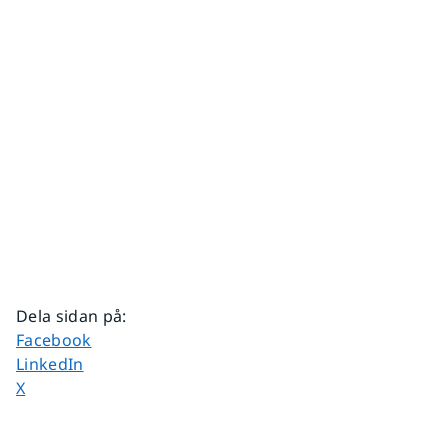
Dela sidan på
:
Dela sidan på
Facebook
Dela sidan på
LinkedIn
Dela sidan på
X