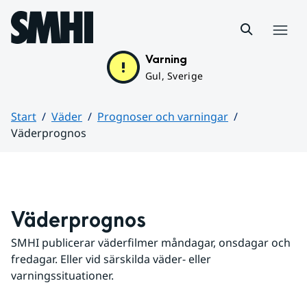
Hoppa till sidans innehåll
Meny
Varning
Gul, Sverige
Start
Väder
Prognoser och varningar
Väderprognos
Huvudinnehåll
Väderprognos
SMHI publicerar väderfilmer måndagar, onsdagar och 
fredagar. Eller vid särskilda väder- eller 
varningssituationer.