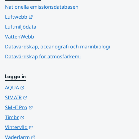
Nationella emissionsdatabasen
Länk till annan webbplats.
Luftwebb
Luftmiljödata
VattenWebb
Datavärdskap, oceanografi och marinbiologi
Datavärdskap för atmosfärkemi
Logga in
Länk till annan webbplats.
AQUA
Länk till annan webbplats.
SIMAIR
Länk till annan webbplats.
SMHI Pro
Länk till annan webbplats.
Timbr
Länk till annan webbplats.
Vinterväg
Länk till annan webbplats.
Väderlarm