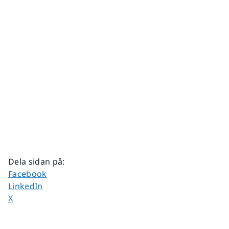
Dela sidan på
:
Dela sidan på
Facebook
Dela sidan på
LinkedIn
Dela sidan på
X