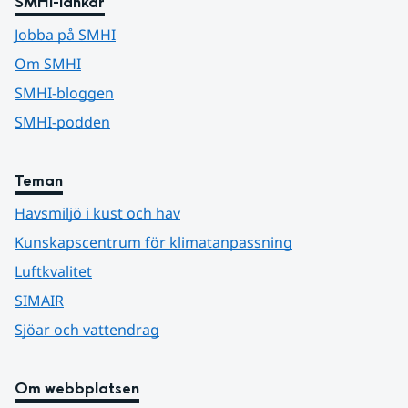
SMHI-länkar
Jobba på SMHI
Om SMHI
SMHI-bloggen
SMHI-podden
Teman
Havsmiljö i kust och hav
Kunskapscentrum för klimatanpassning
Luftkvalitet
SIMAIR
Sjöar och vattendrag
Om webbplatsen