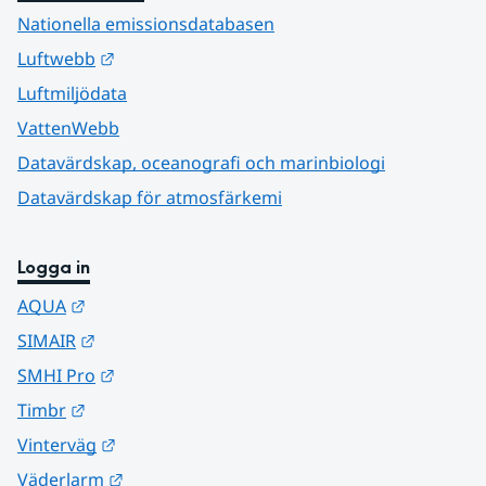
Nationella emissionsdatabasen
Länk till annan webbplats.
Luftwebb
Luftmiljödata
VattenWebb
Datavärdskap, oceanografi och marinbiologi
Datavärdskap för atmosfärkemi
Logga in
Länk till annan webbplats.
AQUA
Länk till annan webbplats.
SIMAIR
Länk till annan webbplats.
SMHI Pro
Länk till annan webbplats.
Timbr
Länk till annan webbplats.
Vinterväg
Länk till annan webbplats.
Väderlarm