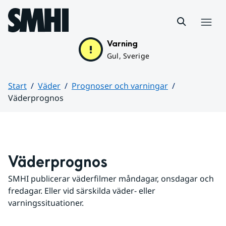
Hoppa till sidans innehåll
Meny
Varning
Gul, Sverige
Start
Väder
Prognoser och varningar
Väderprognos
Huvudinnehåll
Väderprognos
SMHI publicerar väderfilmer måndagar, onsdagar och 
fredagar. Eller vid särskilda väder- eller 
varningssituationer.