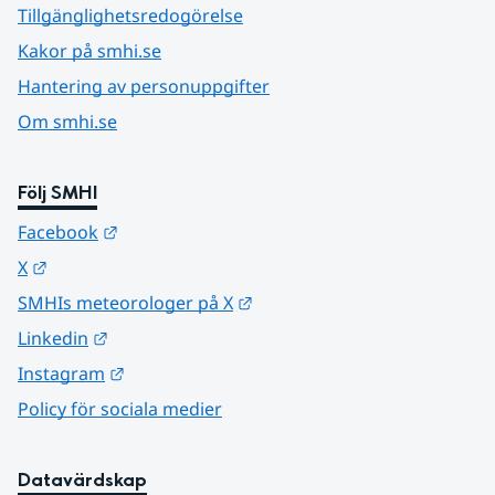
Tillgänglighetsredogörelse
Kakor på smhi.se
Hantering av personuppgifter
Om smhi.se
Följ SMHI
Länk till annan webbplats.
Facebook
Länk till annan webbplats.
X
Länk till annan webbplats.
SMHIs meteorologer på X
Länk till annan webbplats.
Linkedin
Länk till annan webbplats.
Instagram
Policy för sociala medier
Datavärdskap