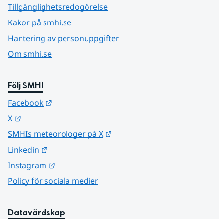
Tillgänglighetsredogörelse
Kakor på smhi.se
Hantering av personuppgifter
Om smhi.se
Följ SMHI
Länk till annan webbplats.
Facebook
Länk till annan webbplats.
X
Länk till annan webbplats.
SMHIs meteorologer på X
Länk till annan webbplats.
Linkedin
Länk till annan webbplats.
Instagram
Policy för sociala medier
Datavärdskap