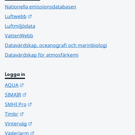
Nationella emissionsdatabasen
Länk till annan webbplats.
Luftwebb
Luftmiljödata
VattenWebb
Datavärdskap, oceanografi och marinbiologi
Datavärdskap för atmosfärkemi
Logga in
Länk till annan webbplats.
AQUA
Länk till annan webbplats.
SIMAIR
Länk till annan webbplats.
SMHI Pro
Länk till annan webbplats.
Timbr
Länk till annan webbplats.
Vinterväg
Länk till annan webbplats.
Väderlarm