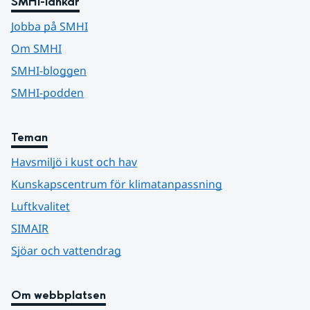
SMHI-länkar
Jobba på SMHI
Om SMHI
SMHI-bloggen
SMHI-podden
Teman
Havsmiljö i kust och hav
Kunskapscentrum för klimatanpassning
Luftkvalitet
SIMAIR
Sjöar och vattendrag
Om webbplatsen