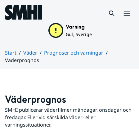
Hoppa till sidans innehåll
Meny
Varning
Gul, Sverige
Start
Väder
Prognoser och varningar
Väderprognos
Huvudinnehåll
Väderprognos
SMHI publicerar väderfilmer måndagar, onsdagar och 
fredagar. Eller vid särskilda väder- eller 
varningssituationer.