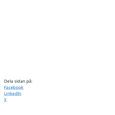
Dela sidan på
:
Dela sidan på
Facebook
Dela sidan på
LinkedIn
Dela sidan på
X