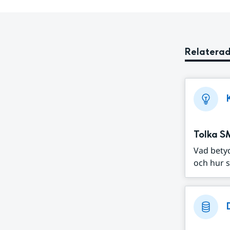
Relaterad
Tolka S
Vad bety
och hur s