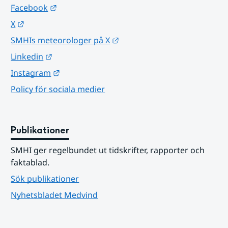
Länk till annan webbplats.
Facebook
Länk till annan webbplats.
X
Länk till annan webbplats.
SMHIs meteorologer på X
Länk till annan webbplats.
Linkedin
Länk till annan webbplats.
Instagram
Policy för sociala medier
Publikationer
SMHI ger regelbundet ut tidskrifter, rapporter och 
faktablad.
Sök publikationer
Nyhetsbladet Medvind