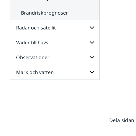
Brandriskprognoser
Radar och satellit
Väder till havs
Undersidor
för
Radar
Observationer
Undersidor
och
för
satellit
Väder
Mark och vatten
Undersidor
till
för
havs
Observationer
Undersidor
för
Mark
och
vatten
Dela sidan