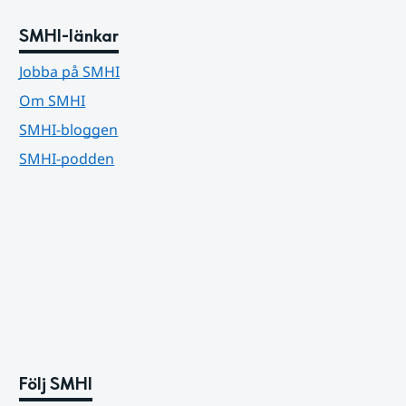
SMHI-länkar
Jobba på SMHI
Om SMHI
SMHI-bloggen
SMHI-podden
Följ SMHI