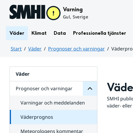
Hoppa till sidans innehåll
Varning
Gul, Sverige
Väder
Klimat
Data
Professionella tjänster
Start
Väder
Prognoser och varningar
Väderpr
varningar
och
Huvudinnehåll
Prognoser
för
Undersidor
Väder
Väde
Prognoser och varningar
SMHI public
Varningar och meddelanden
väder- eller
Väderprognos
Meteorologens kommentar