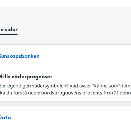
e sidor
Kunskapsbanken
MHIs väderprognoser
der egentligen vädersymbolen? Vad avser ”känns som”-tem
ka du förstå nederbördsprognosens procentsiffror? I denna
Data