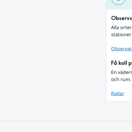
Observa
Alla orte
stationer
Observat
Få koll 
En väder
och rum. 
Radar