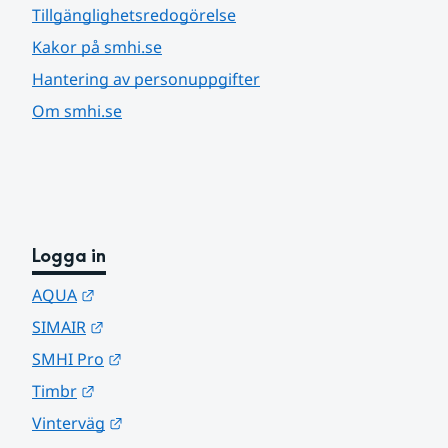
Tillgänglighetsredogörelse
Kakor på smhi.se
Hantering av personuppgifter
Om smhi.se
Logga in
Länk till annan webbplats.
AQUA
Länk till annan webbplats.
SIMAIR
Länk till annan webbplats.
SMHI Pro
Länk till annan webbplats.
Timbr
Länk till annan webbplats.
Vinterväg