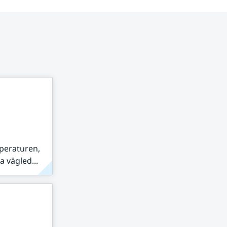
peraturen,
 vägled...