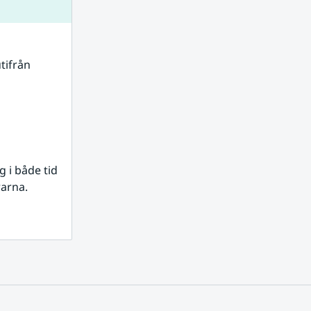
tifrån 
i både tid 
rarna.