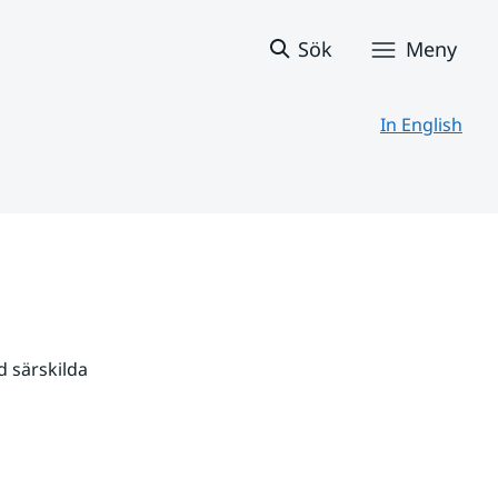
Sök
Meny
In English
 särskilda 