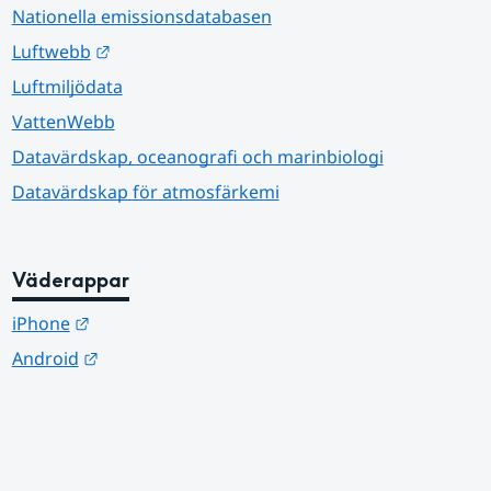
Nationella emissionsdatabasen
Länk till annan webbplats.
Luftwebb
Luftmiljödata
VattenWebb
Datavärdskap, oceanografi och marinbiologi
Datavärdskap för atmosfärkemi
Väderappar
Länk till annan webbplats.
iPhone
Länk till annan webbplats.
Android