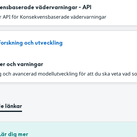
ensbaserade vädervarningar - API
r API för Konsekvensbaserade vädervarningar
Forskning och utveckling
er och varningar
 och avancerad modellutveckling för att du ska veta vad s
e länkar
Lär dig mer