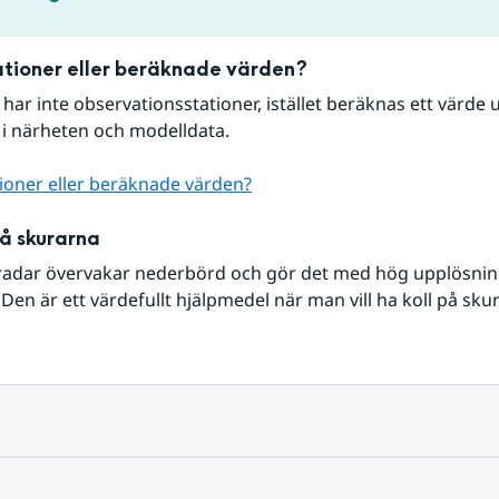
tioner eller beräknade värden?
r har inte observationsstationer, istället beräknas ett värde u
 i närheten och modelldata.
ioner eller beräknade värden?
på skurarna
radar övervakar nederbörd och gör det med hög upplösning 
Den är ett värdefullt hjälpmedel när man vill ha koll på sku