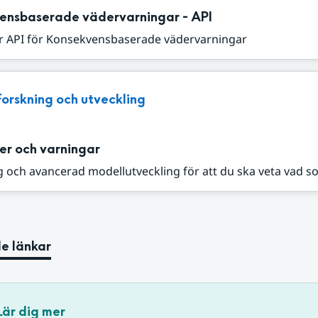
ensbaserade vädervarningar - API
r API för Konsekvensbaserade vädervarningar
Forskning och utveckling
er och varningar
 och avancerad modellutveckling för att du ska veta vad s
e länkar
Lär dig mer