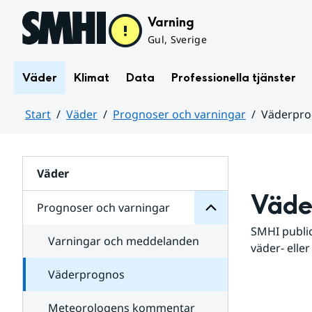
Hoppa till sidans innehåll
Varning
Gul, Sverige
Väder
Klimat
Data
Professionella tjänster
Start
Väder
Prognoser och varningar
Väderpr
varningar
och
Huvudinnehåll
Prognoser
för
Undersidor
Väder
Väde
Prognoser och varningar
SMHI public
Varningar och meddelanden
väder- eller
Väderprognos
Meteorologens kommentar