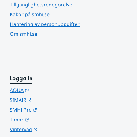
Tillgänglighetsredogörelse
Kakor på smhi.se
Hantering av personuppgifter
Om smhi.se
Logga in
Länk till annan webbplats.
AQUA
Länk till annan webbplats.
SIMAIR
Länk till annan webbplats.
SMHI Pro
Länk till annan webbplats.
Timbr
Länk till annan webbplats.
Vinterväg