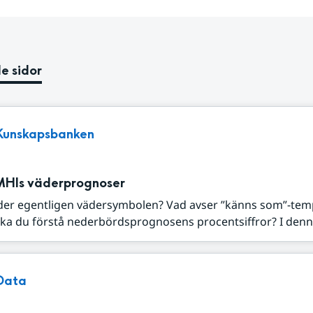
e sidor
Kunskapsbanken
MHIs väderprognoser
der egentligen vädersymbolen? Vad avser ”känns som”-tem
ka du förstå nederbördsprognosens procentsiffror? I denna
Data