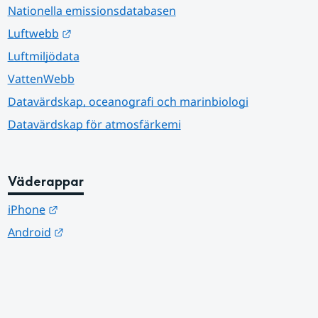
Nationella emissionsdatabasen
Länk till annan webbplats.
Luftwebb
Luftmiljödata
VattenWebb
Datavärdskap, oceanografi och marinbiologi
Datavärdskap för atmosfärkemi
Väderappar
Länk till annan webbplats.
iPhone
Länk till annan webbplats.
Android