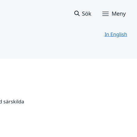
Sök
Meny
In English
 särskilda 