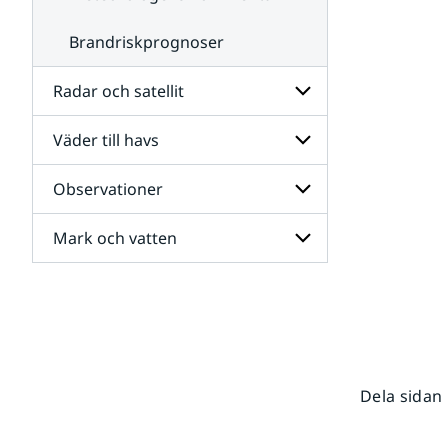
Brandriskprognoser
Radar och satellit
Väder till havs
Undersidor
för
Radar
Observationer
Undersidor
och
för
satellit
Väder
Mark och vatten
Undersidor
till
för
havs
Observationer
Undersidor
för
Mark
och
vatten
Dela sidan