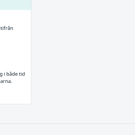
tifrån 
i både tid 
rarna.