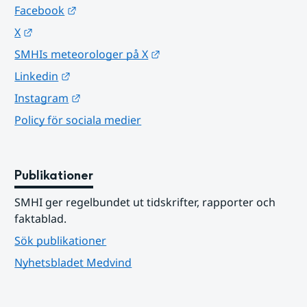
Länk till annan webbplats.
Facebook
Länk till annan webbplats.
X
Länk till annan webbplats.
SMHIs meteorologer på X
Länk till annan webbplats.
Linkedin
Länk till annan webbplats.
Instagram
Policy för sociala medier
Publikationer
SMHI ger regelbundet ut tidskrifter, rapporter och 
faktablad.
Sök publikationer
Nyhetsbladet Medvind