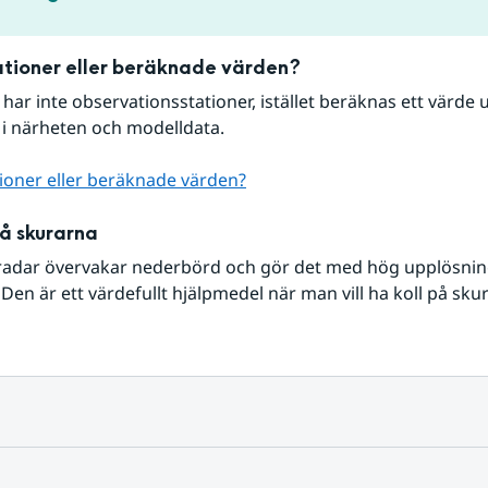
tioner eller beräknade värden?
r har inte observationsstationer, istället beräknas ett värde u
 i närheten och modelldata.
ioner eller beräknade värden?
på skurarna
radar övervakar nederbörd och gör det med hög upplösning 
Den är ett värdefullt hjälpmedel när man vill ha koll på sku