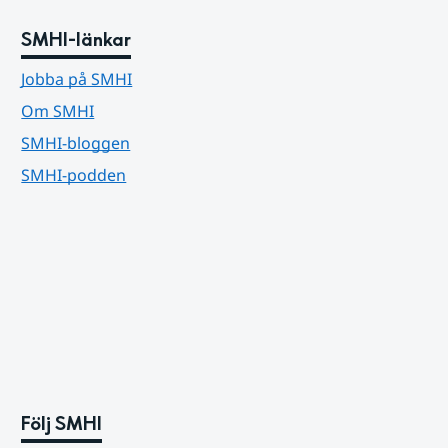
SMHI-länkar
Jobba på SMHI
Om SMHI
SMHI-bloggen
SMHI-podden
Följ SMHI