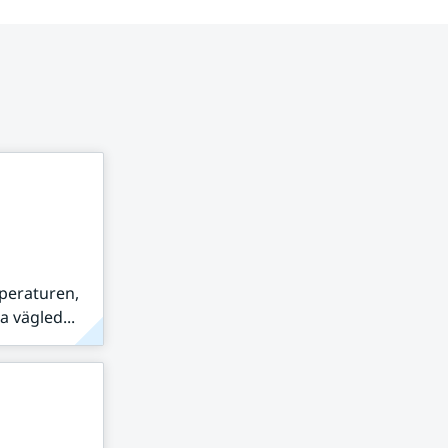
peraturen,
 vägled...