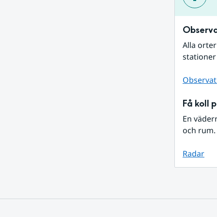
Observa
Alla orte
stationer
Observat
Få koll 
En väder
och rum. 
Radar