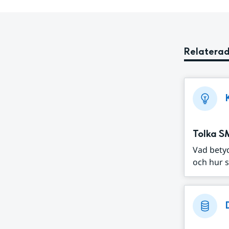
Relaterad
Tolka S
Vad bety
och hur s