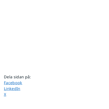
Dela sidan på
:
Dela sidan på
Facebook
Dela sidan på
LinkedIn
Dela sidan på
X