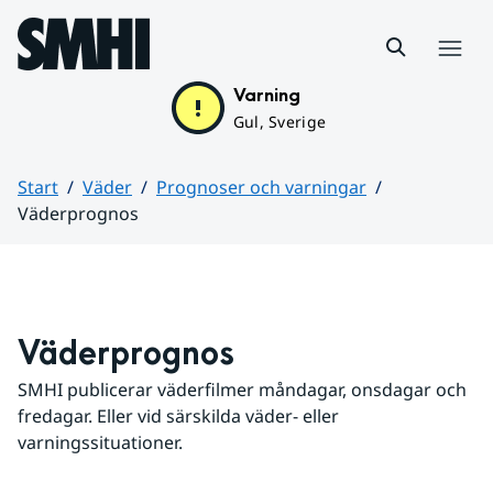
Hoppa till sidans innehåll
Meny
Varning
Gul, Sverige
Start
Väder
Prognoser och varningar
Väderprognos
Huvudinnehåll
Väderprognos
SMHI publicerar väderfilmer måndagar, onsdagar och 
fredagar. Eller vid särskilda väder- eller 
varningssituationer.