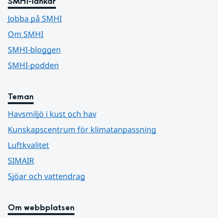
SMHI-länkar
Jobba på SMHI
Om SMHI
SMHI-bloggen
SMHI-podden
Teman
Havsmiljö i kust och hav
Kunskapscentrum för klimatanpassning
Luftkvalitet
SIMAIR
Sjöar och vattendrag
Om webbplatsen