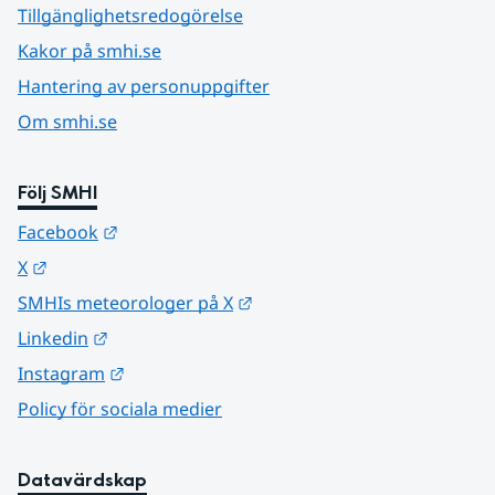
Tillgänglighetsredogörelse
Kakor på smhi.se
Hantering av personuppgifter
Om smhi.se
Följ SMHI
Länk till annan webbplats.
Facebook
Länk till annan webbplats.
X
Länk till annan webbplats.
SMHIs meteorologer på X
Länk till annan webbplats.
Linkedin
Länk till annan webbplats.
Instagram
Policy för sociala medier
Datavärdskap