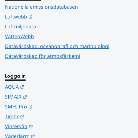
Nationella emissionsdatabasen
Länk till annan webbplats.
Luftwebb
Luftmiljödata
VattenWebb
Datavärdskap, oceanografi och marinbiologi
Datavärdskap för atmosfärkemi
Logga in
Länk till annan webbplats.
AQUA
Länk till annan webbplats.
SIMAIR
Länk till annan webbplats.
SMHI Pro
Länk till annan webbplats.
Timbr
Länk till annan webbplats.
Vinterväg
Länk till annan webbplats.
Väderlarm