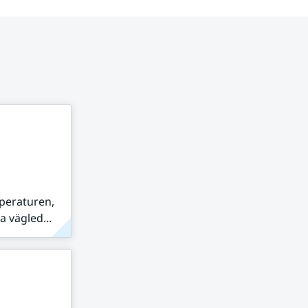
peraturen,
 vägled...