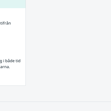
tifrån 
i både tid 
rarna.