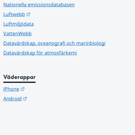
Nationella emissionsdatabasen
Länk till annan webbplats.
Luftwebb
Luftmiljödata
VattenWebb
Datavärdskap, oceanografi och marinbiologi
Datavärdskap för atmosfärkemi
Väderappar
Länk till annan webbplats.
iPhone
Länk till annan webbplats.
Android