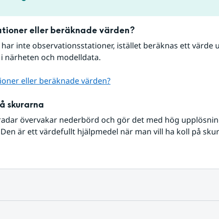
tioner eller beräknade värden?
r har inte observationsstationer, istället beräknas ett värde u
 i närheten och modelldata.
ioner eller beräknade värden?
på skurarna
radar övervakar nederbörd och gör det med hög upplösning 
Den är ett värdefullt hjälpmedel när man vill ha koll på sku