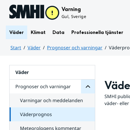
Hoppa till sidans innehåll
Varning
Gul, Sverige
Väder
Klimat
Data
Professionella tjänster
Start
Väder
Prognoser och varningar
Väderpr
varningar
och
Huvudinnehåll
Prognoser
för
Undersidor
Väder
Väde
Prognoser och varningar
SMHI public
Varningar och meddelanden
väder- eller
Väderprognos
Meteorologens kommentar