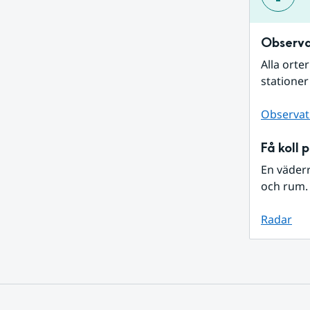
Observa
Alla orte
stationer
Observat
Få koll 
En väder
och rum. 
Radar