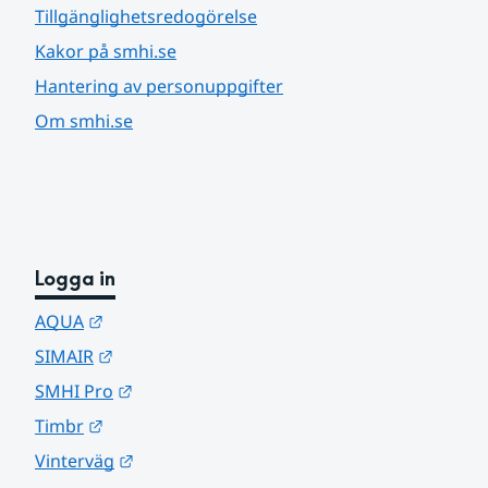
Tillgänglighetsredogörelse
Kakor på smhi.se
Hantering av personuppgifter
Om smhi.se
Logga in
Länk till annan webbplats.
AQUA
Länk till annan webbplats.
SIMAIR
Länk till annan webbplats.
SMHI Pro
Länk till annan webbplats.
Timbr
Länk till annan webbplats.
Vinterväg