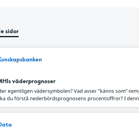
e sidor
Kunskapsbanken
MHIs väderprognoser
der egentligen vädersymbolen? Vad avser ”känns som”-tem
ka du förstå nederbördsprognosens procentsiffror? I denna
Data