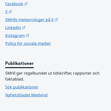
Länk till annan webbplats.
Facebook
Länk till annan webbplats.
X
Länk till annan webbplats.
SMHIs meteorologer på X
Länk till annan webbplats.
Linkedin
Länk till annan webbplats.
Instagram
Policy för sociala medier
Publikationer
SMHI ger regelbundet ut tidskrifter, rapporter och 
faktablad.
Sök publikationer
Nyhetsbladet Medvind