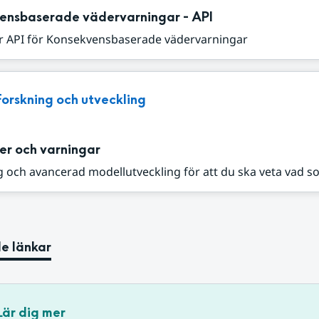
ensbaserade vädervarningar - API
r API för Konsekvensbaserade vädervarningar
Forskning och utveckling
er och varningar
 och avancerad modellutveckling för att du ska veta vad s
e länkar
Lär dig mer