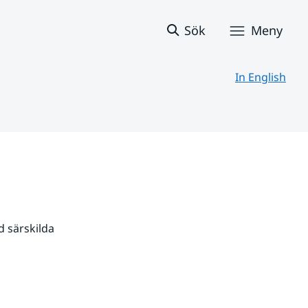
Sök
Meny
In English
 särskilda 