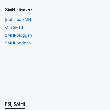
SMHI-länkar
Jobba på SMHI
Om SMHI
SMHI-bloggen
SMHI-podden
Följ SMHI