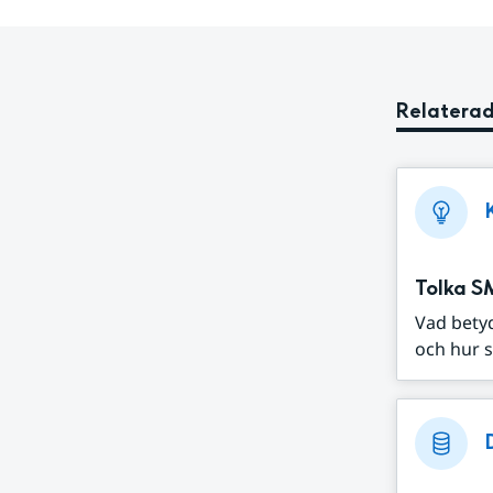
Relaterad
Tolka S
Vad bety
och hur s