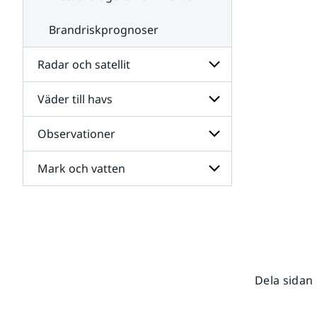
Brandriskprognoser
Radar och satellit
Väder till havs
Undersidor
för
Radar
Observationer
Undersidor
och
för
satellit
Väder
Mark och vatten
Undersidor
till
för
havs
Observationer
Undersidor
för
Mark
och
vatten
Dela sidan