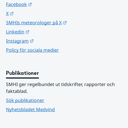
Länk till annan webbplats.
Facebook
Länk till annan webbplats.
X
Länk till annan webbplats.
SMHIs meteorologer på X
Länk till annan webbplats.
Linkedin
Länk till annan webbplats.
Instagram
Policy för sociala medier
Publikationer
SMHI ger regelbundet ut tidskrifter, rapporter och 
faktablad.
Sök publikationer
Nyhetsbladet Medvind