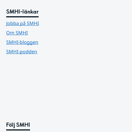
SMHI-länkar
Jobba på SMHI
Om SMHI
SMHI-bloggen
SMHI-podden
Följ SMHI