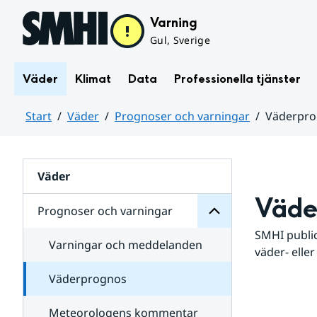
Hoppa till sidans innehåll
Varning
Gul, Sverige
Väder
Klimat
Data
Professionella tjänster
Start
Väder
Prognoser och varningar
Väderpr
varningar
och
Huvudinnehåll
Prognoser
för
Undersidor
Väder
Väde
Prognoser och varningar
SMHI public
Varningar och meddelanden
väder- eller
Väderprognos
Meteorologens kommentar