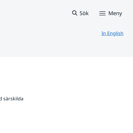
Sök
Meny
In English
 särskilda 