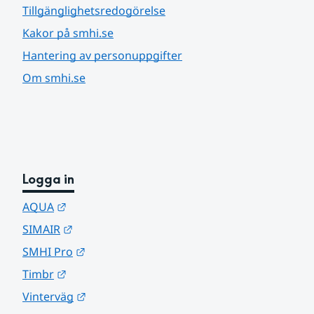
Tillgänglighetsredogörelse
Kakor på smhi.se
Hantering av personuppgifter
Om smhi.se
Logga in
Länk till annan webbplats.
AQUA
Länk till annan webbplats.
SIMAIR
Länk till annan webbplats.
SMHI Pro
Länk till annan webbplats.
Timbr
Länk till annan webbplats.
Vinterväg