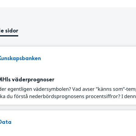
e sidor
Kunskapsbanken
MHIs väderprognoser
der egentligen vädersymbolen? Vad avser ”känns som”-tem
ka du förstå nederbördsprognosens procentsiffror? I denna
Data