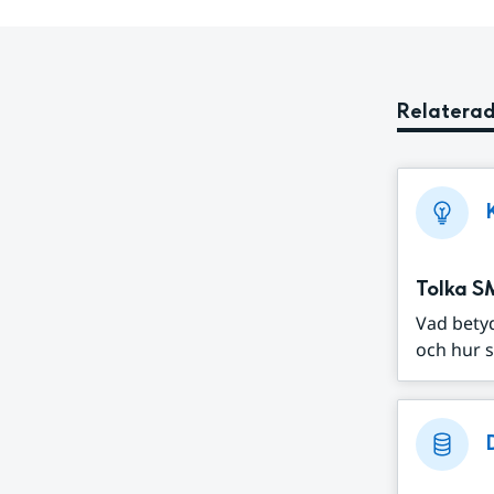
Relaterad
Tolka S
Vad bety
och hur s