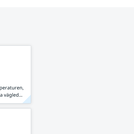
peraturen,
 vägled...