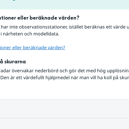
tioner eller beräknade värden?
r har inte observationsstationer, istället beräknas ett värde u
 i närheten och modelldata.
ioner eller beräknade värden?
på skurarna
radar övervakar nederbörd och gör det med hög upplösning 
Den är ett värdefullt hjälpmedel när man vill ha koll på sku