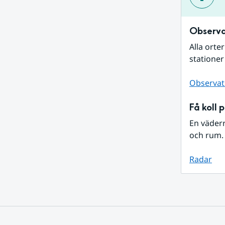
Observa
Alla orte
stationer
Observat
Få koll 
En väder
och rum. 
Radar