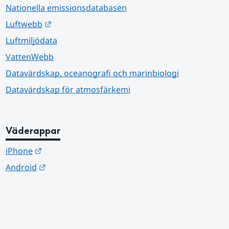
Nationella emissionsdatabasen
Länk till annan webbplats.
Luftwebb
Luftmiljödata
VattenWebb
Datavärdskap, oceanografi och marinbiologi
Datavärdskap för atmosfärkemi
Väderappar
Länk till annan webbplats.
iPhone
Länk till annan webbplats.
Android