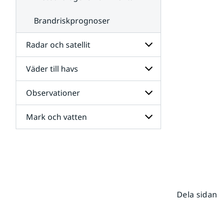
Brandriskprognoser
Radar och satellit
Väder till havs
Undersidor
för
Radar
Observationer
Undersidor
och
för
satellit
Väder
Mark och vatten
Undersidor
till
för
havs
Observationer
Undersidor
för
Mark
och
vatten
Dela sidan