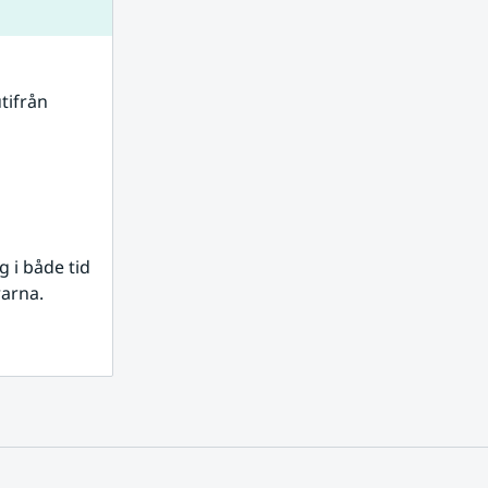
tifrån 
i både tid 
rarna.