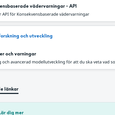
ensbaserade vädervarningar - API
r API för Konsekvensbaserade vädervarningar
Forskning och utveckling
er och varningar
 och avancerad modellutveckling för att du ska veta vad s
e länkar
Lär dig mer