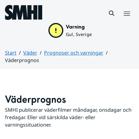
Hoppa till sidans innehåll
Meny
Varning
Gul, Sverige
Start
Väder
Prognoser och varningar
Väderprognos
Huvudinnehåll
Väderprognos
SMHI publicerar väderfilmer måndagar, onsdagar och 
fredagar. Eller vid särskilda väder- eller 
varningssituationer.