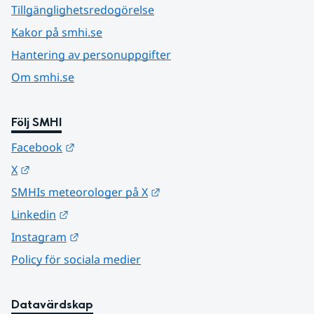
Tillgänglighetsredogörelse
Kakor på smhi.se
Hantering av personuppgifter
Om smhi.se
Följ SMHI
Länk till annan webbplats.
Facebook
Länk till annan webbplats.
X
Länk till annan webbplats.
SMHIs meteorologer på X
Länk till annan webbplats.
Linkedin
Länk till annan webbplats.
Instagram
Policy för sociala medier
Datavärdskap