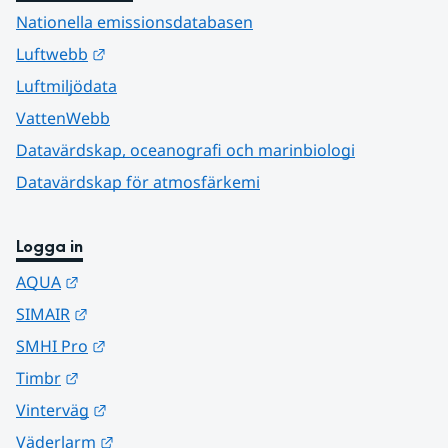
Nationella emissionsdatabasen
Länk till annan webbplats.
Luftwebb
Luftmiljödata
VattenWebb
Datavärdskap, oceanografi och marinbiologi
Datavärdskap för atmosfärkemi
Logga in
Länk till annan webbplats.
AQUA
Länk till annan webbplats.
SIMAIR
Länk till annan webbplats.
SMHI Pro
Länk till annan webbplats.
Timbr
Länk till annan webbplats.
Vinterväg
Länk till annan webbplats.
Väderlarm