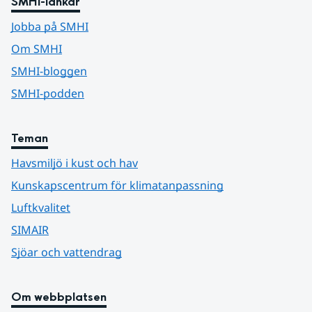
SMHI-länkar
Jobba på SMHI
Om SMHI
SMHI-bloggen
SMHI-podden
Teman
Havsmiljö i kust och hav
Kunskapscentrum för klimatanpassning
Luftkvalitet
SIMAIR
Sjöar och vattendrag
Om webbplatsen