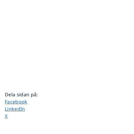
Dela sidan på
:
Dela sidan på
Facebook
Dela sidan på
LinkedIn
Dela sidan på
X