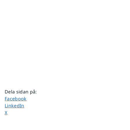
Dela sidan på
:
Dela sidan på
Facebook
Dela sidan på
LinkedIn
Dela sidan på
X