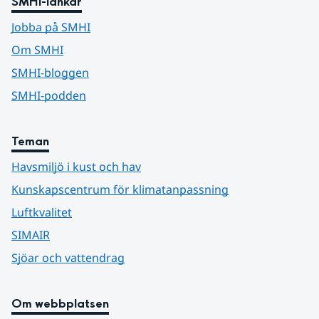
SMHI-länkar
Jobba på SMHI
Om SMHI
SMHI-bloggen
SMHI-podden
Teman
Havsmiljö i kust och hav
Kunskapscentrum för klimatanpassning
Luftkvalitet
SIMAIR
Sjöar och vattendrag
Om webbplatsen