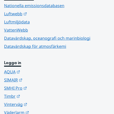
Nationella emissionsdatabasen
Länk till annan webbplats.
Luftwebb
Luftmiljödata
VattenWebb
Datavärdskap, oceanografi och marinbiologi
Datavärdskap för atmosfärkemi
Logga in
Länk till annan webbplats.
AQUA
Länk till annan webbplats.
SIMAIR
Länk till annan webbplats.
SMHI Pro
Länk till annan webbplats.
Timbr
Länk till annan webbplats.
Vinterväg
Länk till annan webbplats.
Väderlarm