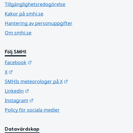
Tillgänglighetsredogörelse
Kakor på smhi.se
Hantering av personuppgifter
Om smhi.se
Följ SMHI
Länk till annan webbplats.
Facebook
Länk till annan webbplats.
X
Länk till annan webbplats.
SMHIs meteorologer på X
Länk till annan webbplats.
Linkedin
Länk till annan webbplats.
Instagram
Policy för sociala medier
Datavärdskap