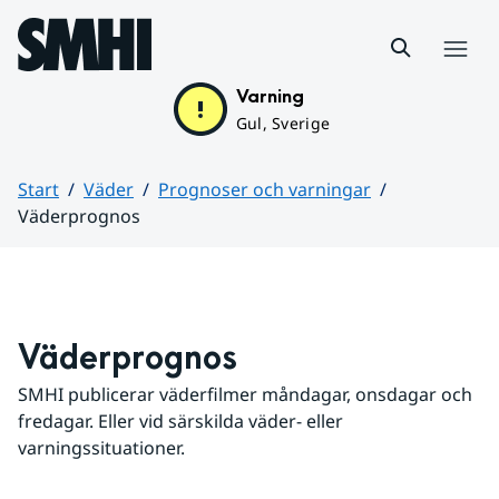
Hoppa till sidans innehåll
Meny
Varning
Gul, Sverige
Start
Väder
Prognoser och varningar
Väderprognos
Huvudinnehåll
Väderprognos
SMHI publicerar väderfilmer måndagar, onsdagar och 
fredagar. Eller vid särskilda väder- eller 
varningssituationer.