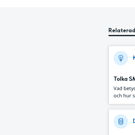
Relaterad
Tolka S
Vad bety
och hur s