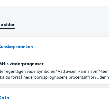
e sidor
Kunskapsbanken
MHIs väderprognoser
der egentligen vädersymbolen? Vad avser ”känns som”-tem
ka du förstå nederbördsprognosens procentsiffror? I denna
Data