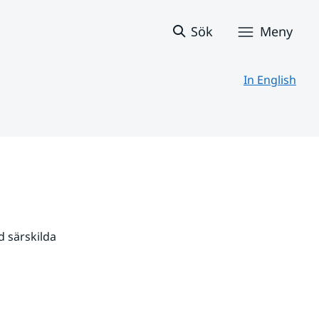
Sök
Meny
In English
 särskilda 