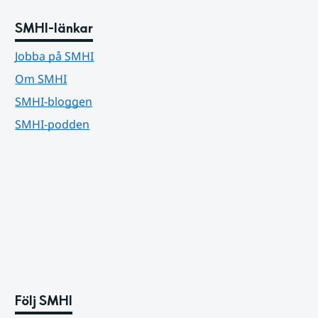
SMHI-länkar
Jobba på SMHI
Om SMHI
SMHI-bloggen
SMHI-podden
Följ SMHI