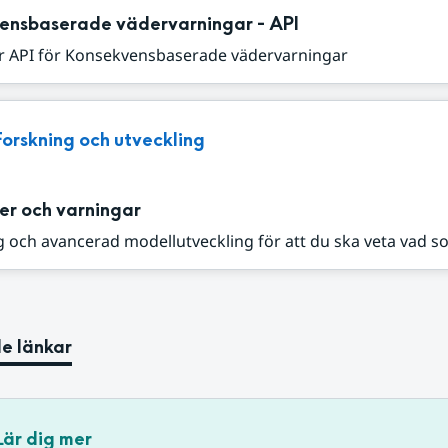
ensbaserade vädervarningar - API
r API för Konsekvensbaserade vädervarningar
Forskning och utveckling
er och varningar
 och avancerad modellutveckling för att du ska veta vad s
e länkar
Lär dig mer