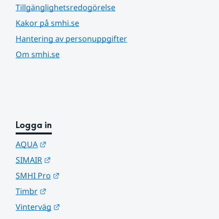
Tillgänglighetsredogörelse
Kakor på smhi.se
Hantering av personuppgifter
Om smhi.se
Logga in
Länk till annan webbplats.
AQUA
Länk till annan webbplats.
SIMAIR
Länk till annan webbplats.
SMHI Pro
Länk till annan webbplats.
Timbr
Länk till annan webbplats.
Vinterväg