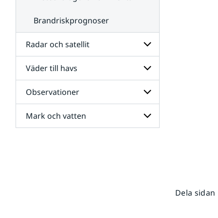
Brandriskprognoser
Radar och satellit
Väder till havs
Undersidor
för
Radar
Observationer
Undersidor
och
för
satellit
Väder
Mark och vatten
Undersidor
till
för
havs
Observationer
Undersidor
för
Mark
och
vatten
Dela sidan