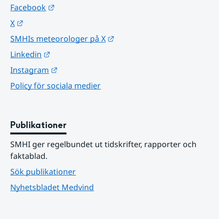
Länk till annan webbplats.
Facebook
Länk till annan webbplats.
X
Länk till annan webbplats.
SMHIs meteorologer på X
Länk till annan webbplats.
Linkedin
Länk till annan webbplats.
Instagram
Policy för sociala medier
Publikationer
SMHI ger regelbundet ut tidskrifter, rapporter och 
faktablad.
Sök publikationer
Nyhetsbladet Medvind