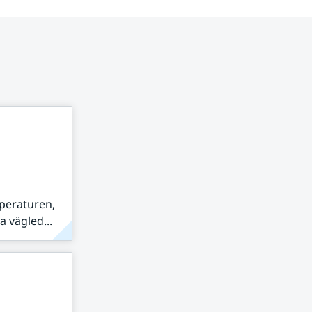
peraturen,
 vägled...