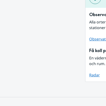
Observa
Alla orte
stationer
Observat
Få koll 
En väder
och rum. 
Radar