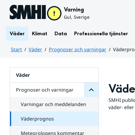
Hoppa till sidans innehåll
Varning
Gul, Sverige
Väder
Klimat
Data
Professionella tjänster
Start
Väder
Prognoser och varningar
Väderpr
varningar
och
Huvudinnehåll
Prognoser
för
Undersidor
Väder
Väde
Prognoser och varningar
SMHI public
Varningar och meddelanden
väder- eller
Väderprognos
Meteorologens kommentar