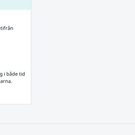
tifrån 
i både tid 
rarna.