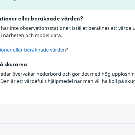
tioner eller beräknade värden?
r har inte observationsstationer, istället beräknas ett värde u
 i närheten och modelldata.
ioner eller beräknade värden?
på skurarna
radar övervakar nederbörd och gör det med hög upplösning 
Den är ett värdefullt hjälpmedel när man vill ha koll på sku