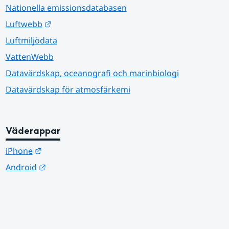
Nationella emissionsdatabasen
Länk till annan webbplats.
Luftwebb
Luftmiljödata
VattenWebb
Datavärdskap, oceanografi och marinbiologi
Datavärdskap för atmosfärkemi
Väderappar
Länk till annan webbplats.
iPhone
Länk till annan webbplats.
Android