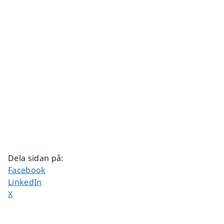
Dela sidan på
:
Dela sidan på
Facebook
Dela sidan på
LinkedIn
Dela sidan på
X