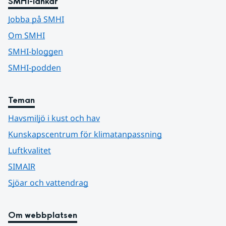
SMHI-länkar
Jobba på SMHI
Om SMHI
SMHI-bloggen
SMHI-podden
Teman
Havsmiljö i kust och hav
Kunskapscentrum för klimatanpassning
Luftkvalitet
SIMAIR
Sjöar och vattendrag
Om webbplatsen