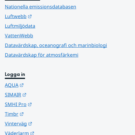
Nationella emissionsdatabasen
Länk till annan webbplats.
Luftwebb
Luftmiljödata
VattenWebb
Datavärdskap, oceanografi och marinbiologi
Datavärdskap för atmosfärkemi
Logga in
Länk till annan webbplats.
AQUA
Länk till annan webbplats.
SIMAIR
Länk till annan webbplats.
SMHI Pro
Länk till annan webbplats.
Timbr
Länk till annan webbplats.
Vinterväg
Länk till annan webbplats.
Väderlarm