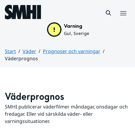
Hoppa till sidans innehåll
Meny
Varning
Gul, Sverige
Start
Väder
Prognoser och varningar
Väderprognos
Huvudinnehåll
Väderprognos
SMHI publicerar väderfilmer måndagar, onsdagar och 
fredagar. Eller vid särskilda väder- eller 
varningssituationer.