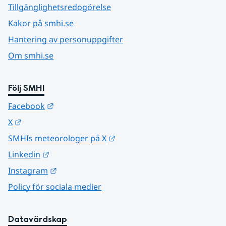
Tillgänglighetsredogörelse
Kakor på smhi.se
Hantering av personuppgifter
Om smhi.se
Följ SMHI
Länk till annan webbplats.
Facebook
Länk till annan webbplats.
X
Länk till annan webbplats.
SMHIs meteorologer på X
Länk till annan webbplats.
Linkedin
Länk till annan webbplats.
Instagram
Policy för sociala medier
Datavärdskap