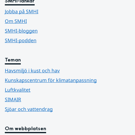
SMHI-länkar
Jobba på SMHI
Om SMHI
SMHI-bloggen
SMHI-podden
Teman
Havsmiljö i kust och hav
Kunskapscentrum för klimatanpassning
Luftkvalitet
SIMAIR
Sjöar och vattendrag
Om webbplatsen