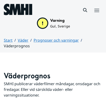
Hoppa till sidans innehåll
Meny
Varning
Gul, Sverige
Start
Väder
Prognoser och varningar
Väderprognos
Huvudinnehåll
Väderprognos
SMHI publicerar väderfilmer måndagar, onsdagar och 
fredagar. Eller vid särskilda väder- eller 
varningssituationer.