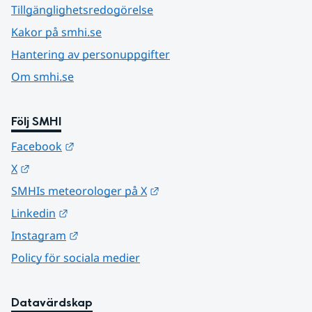
Tillgänglighetsredogörelse
Kakor på smhi.se
Hantering av personuppgifter
Om smhi.se
Följ SMHI
Länk till annan webbplats.
Facebook
Länk till annan webbplats.
X
Länk till annan webbplats.
SMHIs meteorologer på X
Länk till annan webbplats.
Linkedin
Länk till annan webbplats.
Instagram
Policy för sociala medier
Datavärdskap