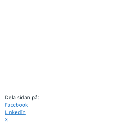
Dela sidan på
:
Dela sidan på
Facebook
Dela sidan på
LinkedIn
Dela sidan på
X