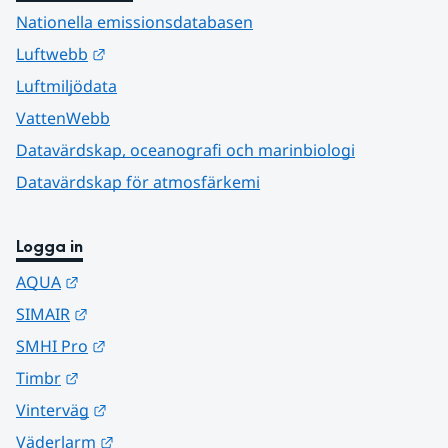
Nationella emissionsdatabasen
Länk till annan webbplats.
Luftwebb
Luftmiljödata
VattenWebb
Datavärdskap, oceanografi och marinbiologi
Datavärdskap för atmosfärkemi
Logga in
Länk till annan webbplats.
AQUA
Länk till annan webbplats.
SIMAIR
Länk till annan webbplats.
SMHI Pro
Länk till annan webbplats.
Timbr
Länk till annan webbplats.
Vinterväg
Länk till annan webbplats.
Väderlarm