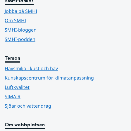
SMHI-länkar
Jobba på SMHI
Om SMHI
SMHI-bloggen
SMHI-podden
Teman
Havsmiljö i kust och hav
Kunskapscentrum för klimatanpassning
Luftkvalitet
SIMAIR
Sjöar och vattendrag
Om webbplatsen