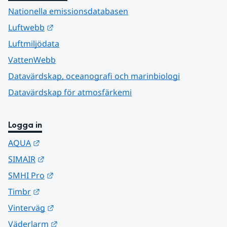
Nationella emissionsdatabasen
Länk till annan webbplats.
Luftwebb
Luftmiljödata
VattenWebb
Datavärdskap, oceanografi och marinbiologi
Datavärdskap för atmosfärkemi
Logga in
Länk till annan webbplats.
AQUA
Länk till annan webbplats.
SIMAIR
Länk till annan webbplats.
SMHI Pro
Länk till annan webbplats.
Timbr
Länk till annan webbplats.
Vinterväg
Länk till annan webbplats.
Väderlarm