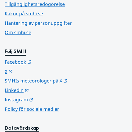
Tillgänglighetsredogörelse
Kakor på smhi.se
Hantering av personuppgifter
Om smhi.se
Följ SMHI
Länk till annan webbplats.
Facebook
Länk till annan webbplats.
X
Länk till annan webbplats.
SMHIs meteorologer på X
Länk till annan webbplats.
Linkedin
Länk till annan webbplats.
Instagram
Policy för sociala medier
Datavärdskap