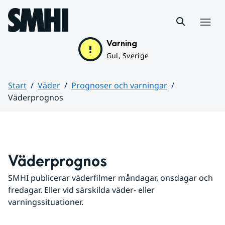
Hoppa till sidans innehåll
Meny
Varning
Gul, Sverige
Start
Väder
Prognoser och varningar
Väderprognos
Huvudinnehåll
Väderprognos
SMHI publicerar väderfilmer måndagar, onsdagar och 
fredagar. Eller vid särskilda väder- eller 
varningssituationer.