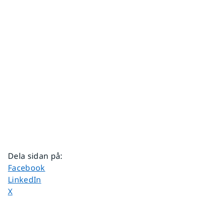
Dela sidan på
:
Dela sidan på
Facebook
Dela sidan på
LinkedIn
Dela sidan på
X