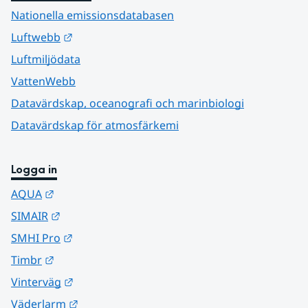
Nationella emissionsdatabasen
Länk till annan webbplats.
Luftwebb
Luftmiljödata
VattenWebb
Datavärdskap, oceanografi och marinbiologi
Datavärdskap för atmosfärkemi
Logga in
Länk till annan webbplats.
AQUA
Länk till annan webbplats.
SIMAIR
Länk till annan webbplats.
SMHI Pro
Länk till annan webbplats.
Timbr
Länk till annan webbplats.
Vinterväg
Länk till annan webbplats.
Väderlarm