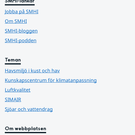
SMHI-länkar
Jobba på SMHI
Om SMHI
SMHI-bloggen
SMHI-podden
Teman
Havsmiljö i kust och hav
Kunskapscentrum för klimatanpassning
Luftkvalitet
SIMAIR
Sjöar och vattendrag
Om webbplatsen