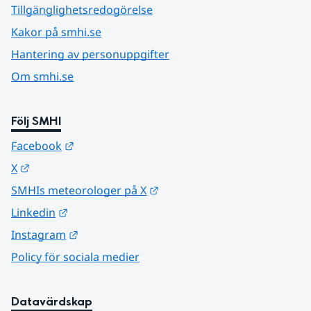
Tillgänglighetsredogörelse
Kakor på smhi.se
Hantering av personuppgifter
Om smhi.se
Följ SMHI
Länk till annan webbplats.
Facebook
Länk till annan webbplats.
X
Länk till annan webbplats.
SMHIs meteorologer på X
Länk till annan webbplats.
Linkedin
Länk till annan webbplats.
Instagram
Policy för sociala medier
Datavärdskap