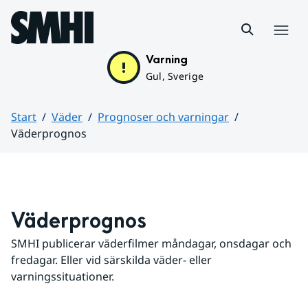
Hoppa till sidans innehåll
Meny
Varning
Gul, Sverige
Start
Väder
Prognoser och varningar
Väderprognos
Huvudinnehåll
Väderprognos
SMHI publicerar väderfilmer måndagar, onsdagar och 
fredagar. Eller vid särskilda väder- eller 
varningssituationer.