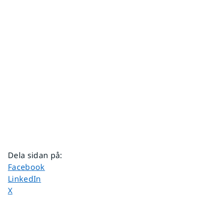
Dela sidan på
:
Dela sidan på
Facebook
Dela sidan på
LinkedIn
Dela sidan på
X