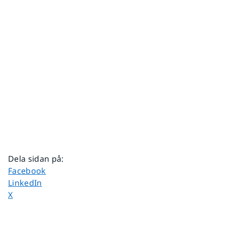
Dela sidan på
:
Dela sidan på
Facebook
Dela sidan på
LinkedIn
Dela sidan på
X