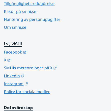
Tillgänglighetsredogörelse
Kakor på smhi.se
Hantering av personuppgifter
Om smhi.se
Följ SMHI
Länk till annan webbplats.
Facebook
Länk till annan webbplats.
X
Länk till annan webbplats.
SMHIs meteorologer på X
Länk till annan webbplats.
Linkedin
Länk till annan webbplats.
Instagram
Policy för sociala medier
Datavärdskap