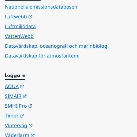
Nationella emissionsdatabasen
Länk till annan webbplats.
Luftwebb
Luftmiljödata
VattenWebb
Datavärdskap, oceanografi och marinbiologi
Datavärdskap för atmosfärkemi
Logga in
Länk till annan webbplats.
AQUA
Länk till annan webbplats.
SIMAIR
Länk till annan webbplats.
SMHI Pro
Länk till annan webbplats.
Timbr
Länk till annan webbplats.
Vinterväg
Länk till annan webbplats.
Väderlarm