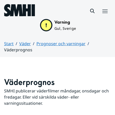
Hoppa till sidans innehåll
Meny
Varning
Gul, Sverige
Start
Väder
Prognoser och varningar
Väderprognos
Huvudinnehåll
Väderprognos
SMHI publicerar väderfilmer måndagar, onsdagar och 
fredagar. Eller vid särskilda väder- eller 
varningssituationer.