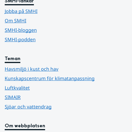
SMHI-länkar
Jobba på SMHI
Om SMHI
SMHI-bloggen
SMHI-podden
Teman
Havsmiljö i kust och hav
Kunskapscentrum för klimatanpassning
Luftkvalitet
SIMAIR
Sjöar och vattendrag
Om webbplatsen