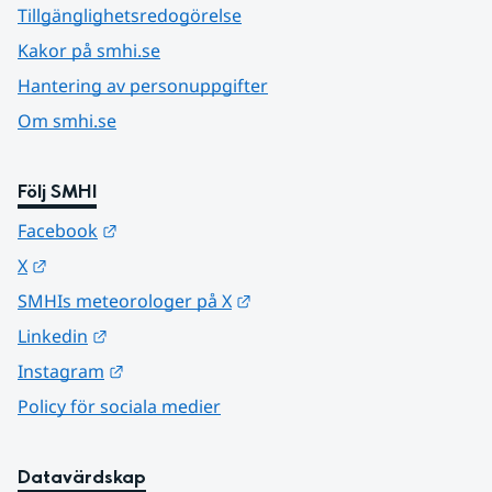
Tillgänglighetsredogörelse
Kakor på smhi.se
Hantering av personuppgifter
Om smhi.se
Följ SMHI
Länk till annan webbplats.
Facebook
Länk till annan webbplats.
X
Länk till annan webbplats.
SMHIs meteorologer på X
Länk till annan webbplats.
Linkedin
Länk till annan webbplats.
Instagram
Policy för sociala medier
Datavärdskap