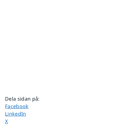
Dela sidan på
:
Dela sidan på
Facebook
Dela sidan på
LinkedIn
Dela sidan på
X