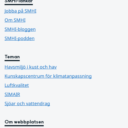
SMHI-länkar
Jobba på SMHI
Om SMHI
SMHI-bloggen
SMHI-podden
Teman
Havsmiljö i kust och hav
Kunskapscentrum för klimatanpassning
Luftkvalitet
SIMAIR
Sjöar och vattendrag
Om webbplatsen