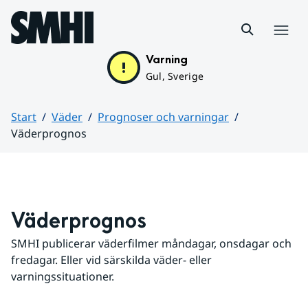
Hoppa till sidans innehåll
Meny
Varning
Gul, Sverige
Start
Väder
Prognoser och varningar
Väderprognos
Huvudinnehåll
Väderprognos
SMHI publicerar väderfilmer måndagar, onsdagar och 
fredagar. Eller vid särskilda väder- eller 
varningssituationer.