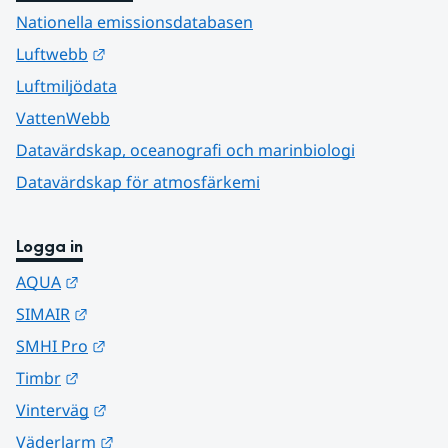
Nationella emissionsdatabasen
Länk till annan webbplats.
Luftwebb
Luftmiljödata
VattenWebb
Datavärdskap, oceanografi och marinbiologi
Datavärdskap för atmosfärkemi
Logga in
Länk till annan webbplats.
AQUA
Länk till annan webbplats.
SIMAIR
Länk till annan webbplats.
SMHI Pro
Länk till annan webbplats.
Timbr
Länk till annan webbplats.
Vinterväg
Länk till annan webbplats.
Väderlarm