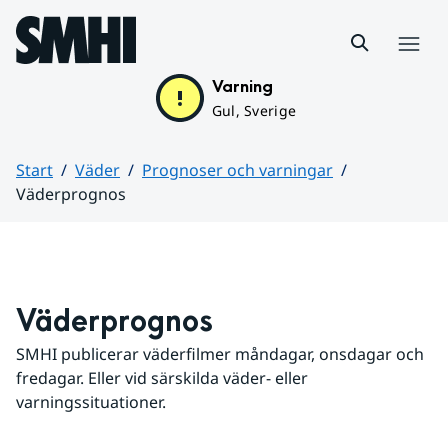
Hoppa till sidans innehåll
Meny
Varning
Gul, Sverige
Start
Väder
Prognoser och varningar
Väderprognos
Huvudinnehåll
Väderprognos
SMHI publicerar väderfilmer måndagar, onsdagar och 
fredagar. Eller vid särskilda väder- eller 
varningssituationer.