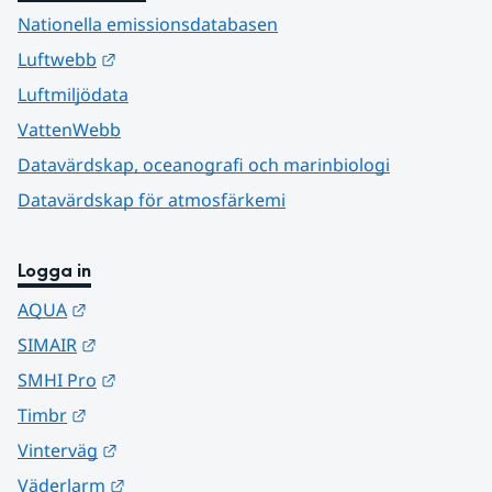
Nationella emissionsdatabasen
Länk till annan webbplats.
Luftwebb
Luftmiljödata
VattenWebb
Datavärdskap, oceanografi och marinbiologi
Datavärdskap för atmosfärkemi
Logga in
Länk till annan webbplats.
AQUA
Länk till annan webbplats.
SIMAIR
Länk till annan webbplats.
SMHI Pro
Länk till annan webbplats.
Timbr
Länk till annan webbplats.
Vinterväg
Länk till annan webbplats.
Väderlarm