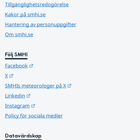
Tillgänglighetsredogörelse
Kakor på smhi.se
Hantering av personuppgifter
Om smhi.se
Följ SMHI
Länk till annan webbplats.
Facebook
Länk till annan webbplats.
X
Länk till annan webbplats.
SMHIs meteorologer på X
Länk till annan webbplats.
Linkedin
Länk till annan webbplats.
Instagram
Policy för sociala medier
Datavärdskap