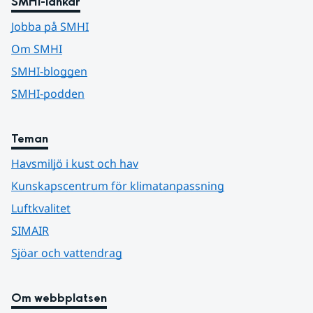
SMHI-länkar
Jobba på SMHI
Om SMHI
SMHI-bloggen
SMHI-podden
Teman
Havsmiljö i kust och hav
Kunskapscentrum för klimatanpassning
Luftkvalitet
SIMAIR
Sjöar och vattendrag
Om webbplatsen