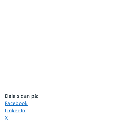
Dela sidan på
:
Dela sidan på
Facebook
Dela sidan på
LinkedIn
Dela sidan på
X