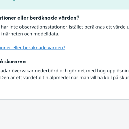
tioner eller beräknade värden?
r har inte observationsstationer, istället beräknas ett värde u
 i närheten och modelldata.
ioner eller beräknade värden?
på skurarna
radar övervakar nederbörd och gör det med hög upplösning 
Den är ett värdefullt hjälpmedel när man vill ha koll på sku