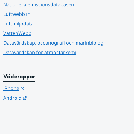
Nationella emissionsdatabasen
Länk till annan webbplats.
Luftwebb
Luftmiljödata
VattenWebb
Datavärdskap, oceanografi och marinbiologi
Datavärdskap för atmosfärkemi
Väderappar
Länk till annan webbplats.
iPhone
Länk till annan webbplats.
Android