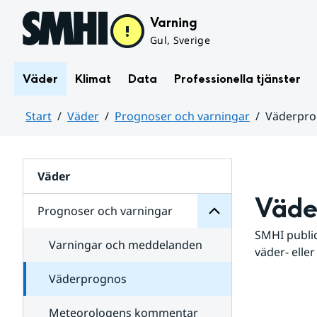
Hoppa till sidans innehåll
Varning
Gul, Sverige
Väder
Klimat
Data
Professionella tjänster
Start
Väder
Prognoser och varningar
Väderpr
varningar
och
Huvudinnehåll
Prognoser
för
Undersidor
Väder
Väde
Prognoser och varningar
SMHI public
Varningar och meddelanden
väder- eller
Väderprognos
Meteorologens kommentar