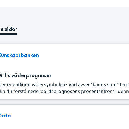
e sidor
Kunskapsbanken
MHIs väderprognoser
der egentligen vädersymbolen? Vad avser ”känns som”-tem
ka du förstå nederbördsprognosens procentsiffror? I denna
Data