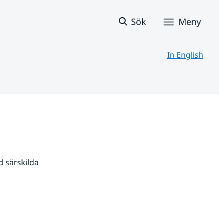
Sök
Meny
In English
 särskilda 