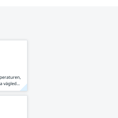
peraturen,
 vägled...