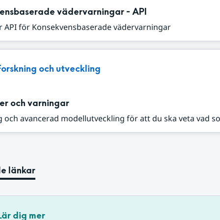
ensbaserade vädervarningar - API
r API för Konsekvensbaserade vädervarningar
Forskning och utveckling
er och varningar
 och avancerad modellutveckling för att du ska veta vad s
e länkar
Lär dig mer