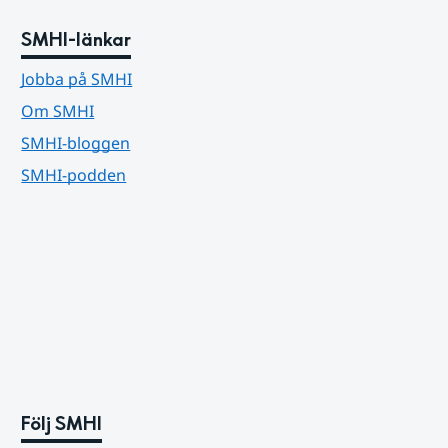
SMHI-länkar
Jobba på SMHI
Om SMHI
SMHI-bloggen
SMHI-podden
Följ SMHI