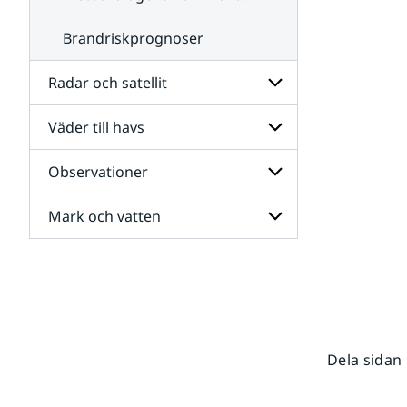
Brandriskprognoser
Radar och satellit
Väder till havs
Undersidor
för
Radar
Observationer
Undersidor
och
för
satellit
Väder
Mark och vatten
Undersidor
till
för
havs
Observationer
Undersidor
för
Mark
och
vatten
Dela sidan