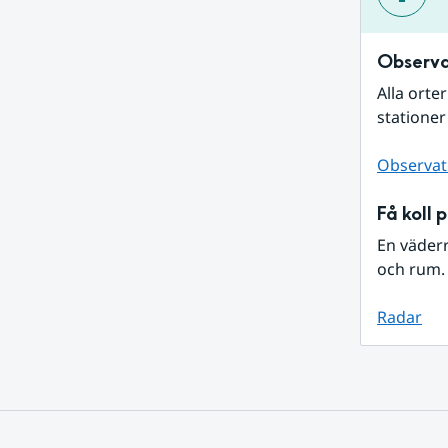
Observa
Alla orte
stationer
Observat
Få koll 
En väder
och rum. 
Radar