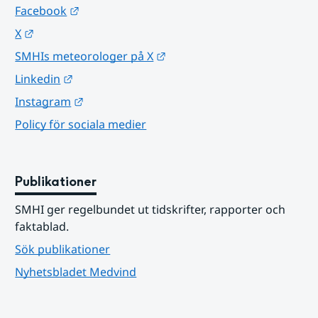
Länk till annan webbplats.
Facebook
Länk till annan webbplats.
X
Länk till annan webbplats.
SMHIs meteorologer på X
Länk till annan webbplats.
Linkedin
Länk till annan webbplats.
Instagram
Policy för sociala medier
Publikationer
SMHI ger regelbundet ut tidskrifter, rapporter och 
faktablad.
Sök publikationer
Nyhetsbladet Medvind