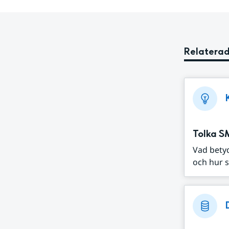
Relaterad
Tolka S
Vad bety
och hur s