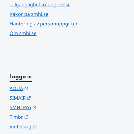
Tillgänglighetsredogörelse
Kakor på smhi.se
Hantering av personuppgifter
Om smhi.se
Logga in
Länk till annan webbplats.
AQUA
Länk till annan webbplats.
SIMAIR
Länk till annan webbplats.
SMHI Pro
Länk till annan webbplats.
Timbr
Länk till annan webbplats.
Vinterväg