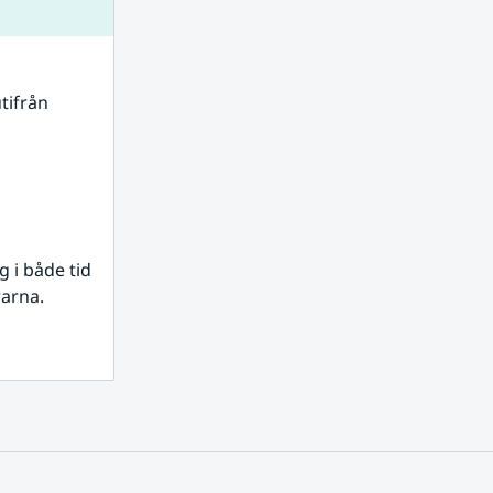
tifrån 
i både tid 
rarna.