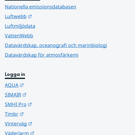
Nationella emissionsdatabasen
Länk till annan webbplats.
Luftwebb
Luftmiljödata
VattenWebb
Datavärdskap, oceanografi och marinbiologi
Datavärdskap för atmosfärkemi
Logga in
Länk till annan webbplats.
AQUA
Länk till annan webbplats.
SIMAIR
Länk till annan webbplats.
SMHI Pro
Länk till annan webbplats.
Timbr
Länk till annan webbplats.
Vinterväg
Länk till annan webbplats.
Väderlarm