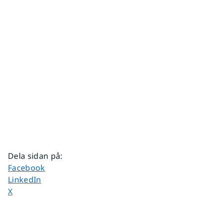
Dela sidan på
:
Dela sidan på
Facebook
Dela sidan på
LinkedIn
Dela sidan på
X