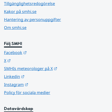
Tillgänglighetsredogörelse
Kakor på smhi.se
Hantering av personuppgifter
Om smhi.se
Följ SMHI
Länk till annan webbplats.
Facebook
Länk till annan webbplats.
X
Länk till annan webbplats.
SMHIs meteorologer på X
Länk till annan webbplats.
Linkedin
Länk till annan webbplats.
Instagram
Policy för sociala medier
Datavärdskap