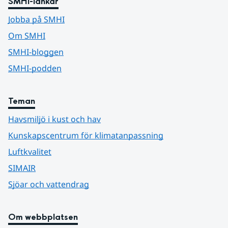
SMHI-länkar
Jobba på SMHI
Om SMHI
SMHI-bloggen
SMHI-podden
Teman
Havsmiljö i kust och hav
Kunskapscentrum för klimatanpassning
Luftkvalitet
SIMAIR
Sjöar och vattendrag
Om webbplatsen