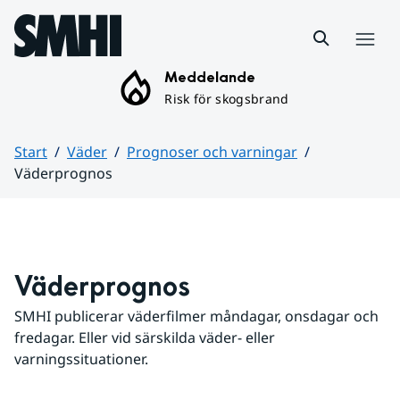
Hoppa till sidans innehåll
Meny
Meddelande
Risk för skogsbrand
Start
Väder
Prognoser och varningar
Väderprognos
Huvudinnehåll
Väderprognos
SMHI publicerar väderfilmer måndagar, onsdagar och 
fredagar. Eller vid särskilda väder- eller 
varningssituationer.