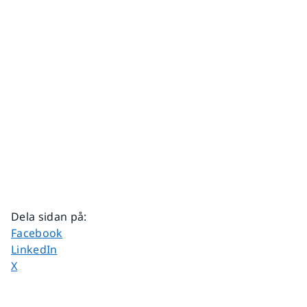
Dela sidan på
:
Dela sidan på
Facebook
Dela sidan på
LinkedIn
Dela sidan på
X