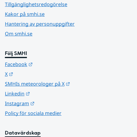
Tillgänglighetsredogörelse
Kakor på smhi.se
Hantering av personuppgifter
Om smhi.se
Följ SMHI
Länk till annan webbplats.
Facebook
Länk till annan webbplats.
X
Länk till annan webbplats.
SMHIs meteorologer på X
Länk till annan webbplats.
Linkedin
Länk till annan webbplats.
Instagram
Policy för sociala medier
Datavärdskap