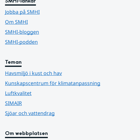
SMHI-länkar
Jobba på SMHI
Om SMHI
SMHI-bloggen
SMHI-podden
Teman
Havsmiljö i kust och hav
Kunskapscentrum för klimatanpassning
Luftkvalitet
SIMAIR
Sjöar och vattendrag
Om webbplatsen