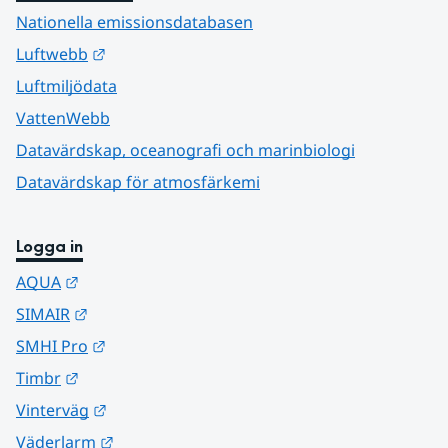
Nationella emissionsdatabasen
Länk till annan webbplats.
Luftwebb
Luftmiljödata
VattenWebb
Datavärdskap, oceanografi och marinbiologi
Datavärdskap för atmosfärkemi
Logga in
Länk till annan webbplats.
AQUA
Länk till annan webbplats.
SIMAIR
Länk till annan webbplats.
SMHI Pro
Länk till annan webbplats.
Timbr
Länk till annan webbplats.
Vinterväg
Länk till annan webbplats.
Väderlarm