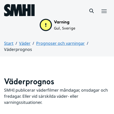
Hoppa till sidans innehåll
Meny
Varning
Gul, Sverige
Start
Väder
Prognoser och varningar
Väderprognos
Huvudinnehåll
Väderprognos
SMHI publicerar väderfilmer måndagar, onsdagar och 
fredagar. Eller vid särskilda väder- eller 
varningssituationer.