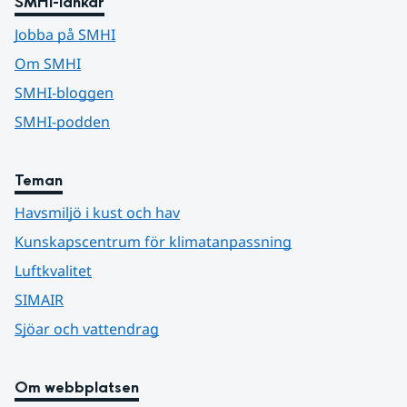
SMHI-länkar
Jobba på SMHI
Om SMHI
SMHI-bloggen
SMHI-podden
Teman
Havsmiljö i kust och hav
Kunskapscentrum för klimatanpassning
Luftkvalitet
SIMAIR
Sjöar och vattendrag
Om webbplatsen