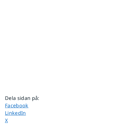
Dela sidan på
:
Dela sidan på
Facebook
Dela sidan på
LinkedIn
Dela sidan på
X