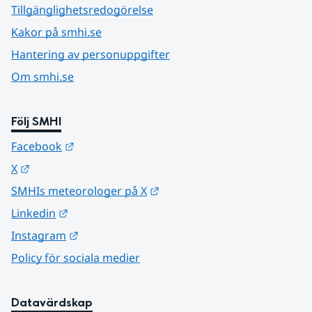
Tillgänglighetsredogörelse
Kakor på smhi.se
Hantering av personuppgifter
Om smhi.se
Följ SMHI
Länk till annan webbplats.
Facebook
Länk till annan webbplats.
X
Länk till annan webbplats.
SMHIs meteorologer på X
Länk till annan webbplats.
Linkedin
Länk till annan webbplats.
Instagram
Policy för sociala medier
Datavärdskap