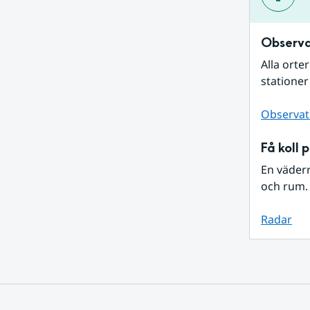
Observa
Alla orte
stationer
Observat
Få koll 
En väder
och rum. 
Radar