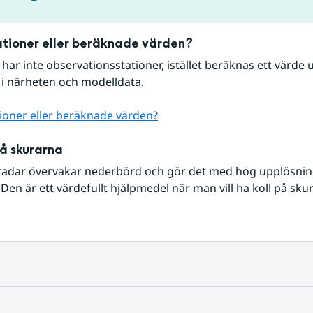
tioner eller beräknade värden?
r har inte observationsstationer, istället beräknas ett värde u
 i närheten och modelldata.
ioner eller beräknade värden?
på skurarna
radar övervakar nederbörd och gör det med hög upplösning 
Den är ett värdefullt hjälpmedel när man vill ha koll på sku