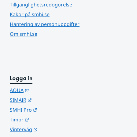
Tillgänglighetsredogörelse
Kakor på smhi.se
Hantering av personuppgifter
Om smhi.se
Logga in
Länk till annan webbplats.
AQUA
Länk till annan webbplats.
SIMAIR
Länk till annan webbplats.
SMHI Pro
Länk till annan webbplats.
Timbr
Länk till annan webbplats.
Vinterväg