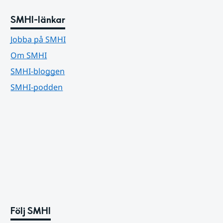
SMHI-länkar
Jobba på SMHI
Om SMHI
SMHI-bloggen
SMHI-podden
Följ SMHI