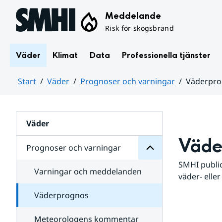
Hoppa till sidans innehåll
Meddelande
Risk för skogsbrand
Väder
Klimat
Data
Professionella tjänster
Start
Väder
Prognoser och varningar
Väderpr
varningar
och
Huvudinnehåll
Prognoser
för
Undersidor
Väder
Väde
Prognoser och varningar
SMHI public
Varningar och meddelanden
väder- eller
Väderprognos
Meteorologens kommentar