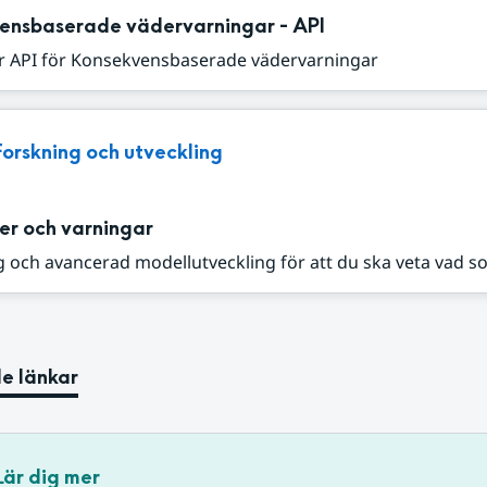
ensbaserade vädervarningar - API
r API för Konsekvensbaserade vädervarningar
Forskning och utveckling
er och varningar
 och avancerad modellutveckling för att du ska veta vad s
e länkar
Lär dig mer