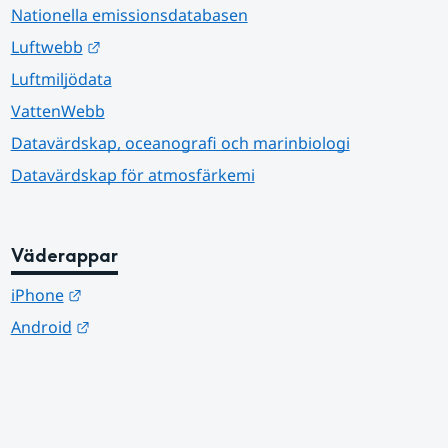
Nationella emissionsdatabasen
Länk till annan webbplats.
Luftwebb
Luftmiljödata
VattenWebb
Datavärdskap, oceanografi och marinbiologi
Datavärdskap för atmosfärkemi
Väderappar
Länk till annan webbplats.
iPhone
Länk till annan webbplats.
Android