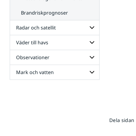
Brandriskprognoser
Radar och satellit
Väder till havs
Undersidor
för
Radar
Observationer
Undersidor
och
för
satellit
Väder
Mark och vatten
Undersidor
till
för
havs
Observationer
Undersidor
för
Mark
och
vatten
Dela sidan