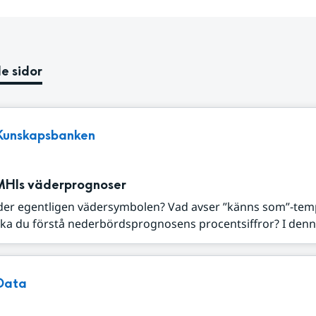
e sidor
Kunskapsbanken
MHIs väderprognoser
der egentligen vädersymbolen? Vad avser ”känns som”-tem
ka du förstå nederbördsprognosens procentsiffror? I denna
Data