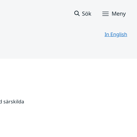
Sök
Meny
In English
 särskilda 