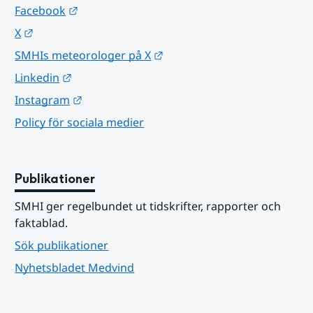
Länk till annan webbplats.
Facebook
Länk till annan webbplats.
X
Länk till annan webbplats.
SMHIs meteorologer på X
Länk till annan webbplats.
Linkedin
Länk till annan webbplats.
Instagram
Policy för sociala medier
Publikationer
SMHI ger regelbundet ut tidskrifter, rapporter och 
faktablad.
Sök publikationer
Nyhetsbladet Medvind