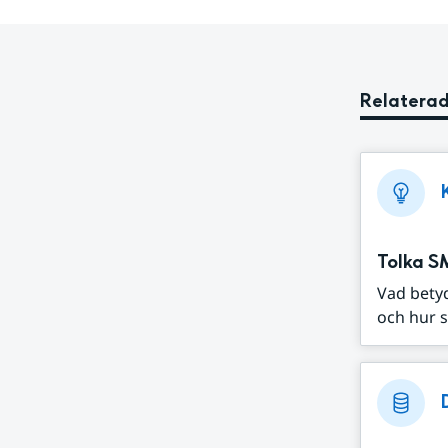
Relaterad
Tolka S
Vad bety
och hur s