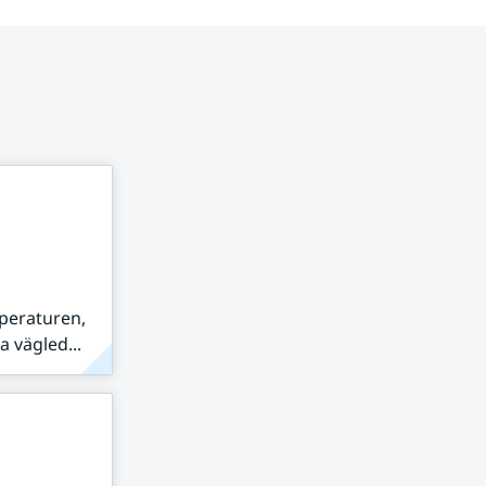
peraturen,
 vägled...