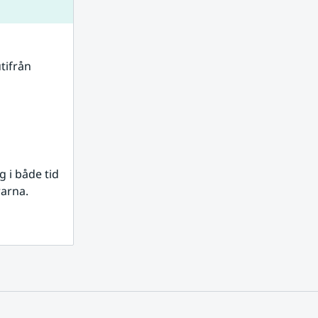
tifrån 
i både tid 
rarna.