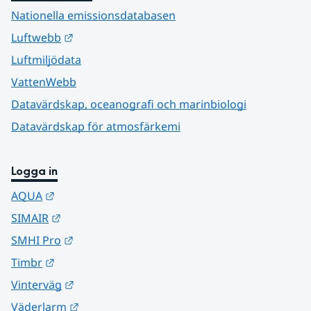
Nationella emissionsdatabasen
Länk till annan webbplats.
Luftwebb
Luftmiljödata
VattenWebb
Datavärdskap, oceanografi och marinbiologi
Datavärdskap för atmosfärkemi
Logga in
Länk till annan webbplats.
AQUA
Länk till annan webbplats.
SIMAIR
Länk till annan webbplats.
SMHI Pro
Länk till annan webbplats.
Timbr
Länk till annan webbplats.
Vinterväg
Länk till annan webbplats.
Väderlarm