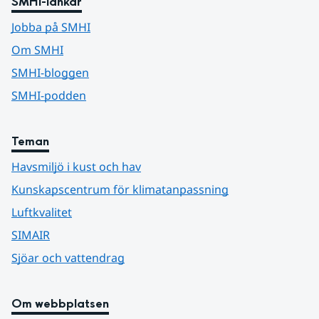
SMHI-länkar
Jobba på SMHI
Om SMHI
SMHI-bloggen
SMHI-podden
Teman
Havsmiljö i kust och hav
Kunskapscentrum för klimatanpassning
Luftkvalitet
SIMAIR
Sjöar och vattendrag
Om webbplatsen