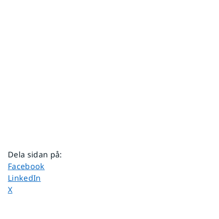
Dela sidan på
:
Dela sidan på
Facebook
Dela sidan på
LinkedIn
Dela sidan på
X