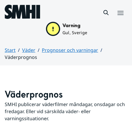
Hoppa till sidans innehåll
Meny
Varning
Gul, Sverige
Start
Väder
Prognoser och varningar
Väderprognos
Huvudinnehåll
Väderprognos
SMHI publicerar väderfilmer måndagar, onsdagar och 
fredagar. Eller vid särskilda väder- eller 
varningssituationer.