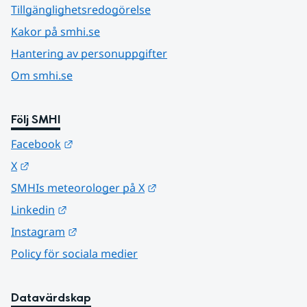
Tillgänglighetsredogörelse
Kakor på smhi.se
Hantering av personuppgifter
Om smhi.se
Följ SMHI
Länk till annan webbplats.
Facebook
Länk till annan webbplats.
X
Länk till annan webbplats.
SMHIs meteorologer på X
Länk till annan webbplats.
Linkedin
Länk till annan webbplats.
Instagram
Policy för sociala medier
Datavärdskap