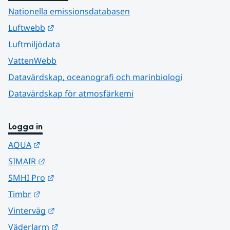
Nationella emissionsdatabasen
Länk till annan webbplats.
Luftwebb
Luftmiljödata
VattenWebb
Datavärdskap, oceanografi och marinbiologi
Datavärdskap för atmosfärkemi
Logga in
Länk till annan webbplats.
AQUA
Länk till annan webbplats.
SIMAIR
Länk till annan webbplats.
SMHI Pro
Länk till annan webbplats.
Timbr
Länk till annan webbplats.
Vinterväg
Länk till annan webbplats.
Väderlarm