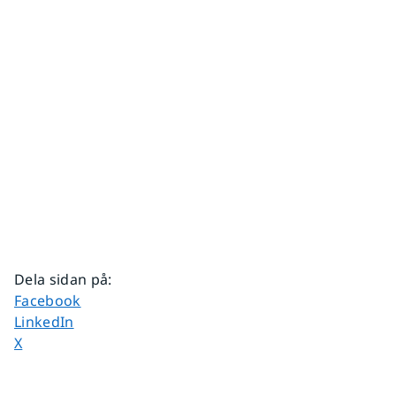
Dela sidan på
:
Dela sidan på
Facebook
Dela sidan på
LinkedIn
Dela sidan på
X