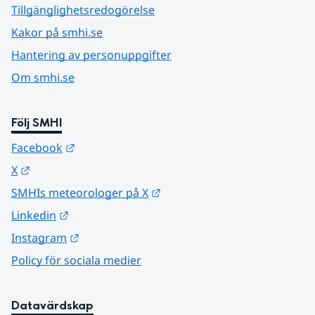
Tillgänglighetsredogörelse
Kakor på smhi.se
Hantering av personuppgifter
Om smhi.se
Följ SMHI
Länk till annan webbplats.
Facebook
Länk till annan webbplats.
X
Länk till annan webbplats.
SMHIs meteorologer på X
Länk till annan webbplats.
Linkedin
Länk till annan webbplats.
Instagram
Policy för sociala medier
Datavärdskap