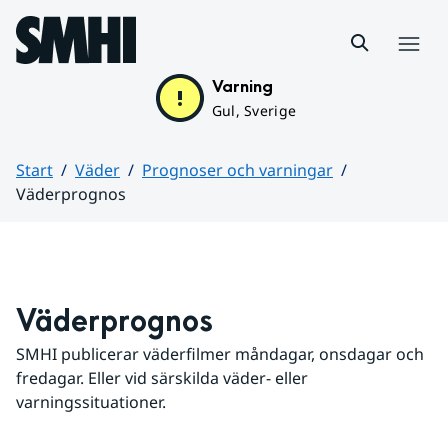
Hoppa till sidans innehåll
Meny
Varning
Gul, Sverige
Start
Väder
Prognoser och varningar
Väderprognos
Huvudinnehåll
Väderprognos
SMHI publicerar väderfilmer måndagar, onsdagar och 
fredagar. Eller vid särskilda väder- eller 
varningssituationer.