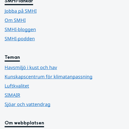
SMHI-länkar
Jobba på SMHI
Om SMHI
SMHI-bloggen
SMHI-podden
Teman
Havsmiljö i kust och hav
Kunskapscentrum för klimatanpassning
Luftkvalitet
SIMAIR
Sjöar och vattendrag
Om webbplatsen