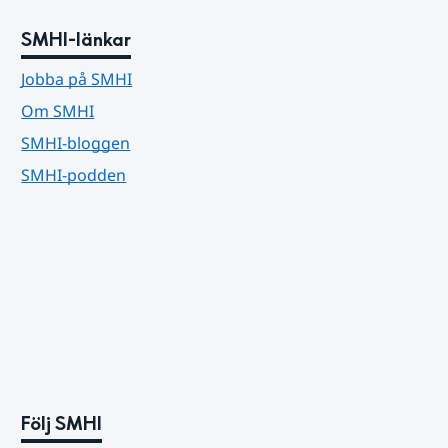
SMHI-länkar
Jobba på SMHI
Om SMHI
SMHI-bloggen
SMHI-podden
Följ SMHI