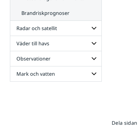
Brandriskprognoser
Radar och satellit
Väder till havs
Undersidor
för
Radar
Observationer
Undersidor
och
för
satellit
Väder
Mark och vatten
Undersidor
till
för
havs
Observationer
Undersidor
för
Mark
och
vatten
Dela sidan