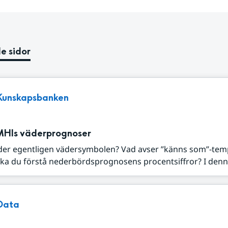
e sidor
Kunskapsbanken
MHIs väderprognoser
der egentligen vädersymbolen? Vad avser ”känns som”-tem
ka du förstå nederbördsprognosens procentsiffror? I denna
Data