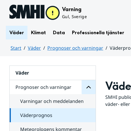
Hoppa till sidans innehåll
Varning
Gul, Sverige
Väder
Klimat
Data
Professionella tjänster
Start
Väder
Prognoser och varningar
Väderpr
varningar
och
Huvudinnehåll
Prognoser
för
Undersidor
Väder
Väde
Prognoser och varningar
SMHI public
Varningar och meddelanden
väder- eller
Väderprognos
Meteorologens kommentar