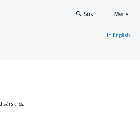
Sök
Meny
In English
 särskilda 