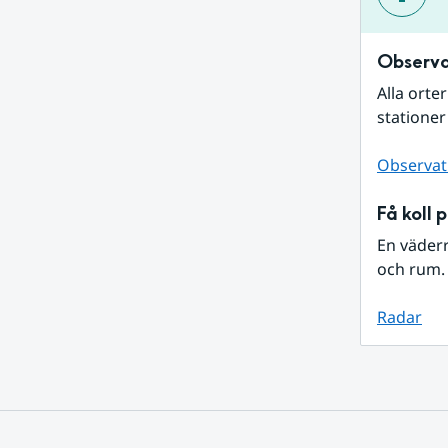
Observa
Alla orte
stationer
Observat
Få koll 
En väder
och rum. 
Radar