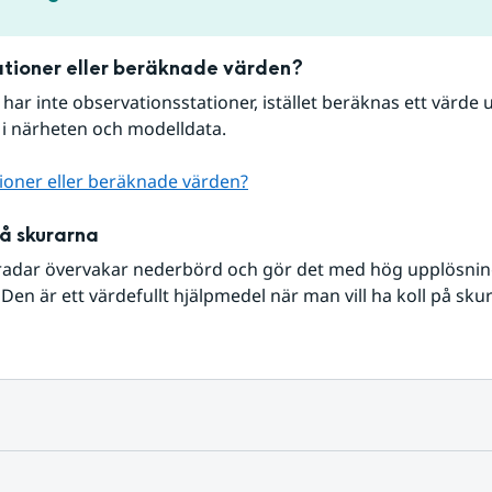
tioner eller beräknade värden?
r har inte observationsstationer, istället beräknas ett värde u
 i närheten och modelldata.
ioner eller beräknade värden?
på skurarna
radar övervakar nederbörd och gör det med hög upplösning 
Den är ett värdefullt hjälpmedel när man vill ha koll på sku