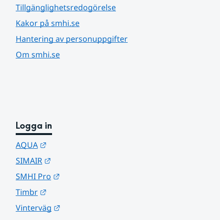
Tillgänglighetsredogörelse
Kakor på smhi.se
Hantering av personuppgifter
Om smhi.se
Logga in
Länk till annan webbplats.
AQUA
Länk till annan webbplats.
SIMAIR
Länk till annan webbplats.
SMHI Pro
Länk till annan webbplats.
Timbr
Länk till annan webbplats.
Vinterväg