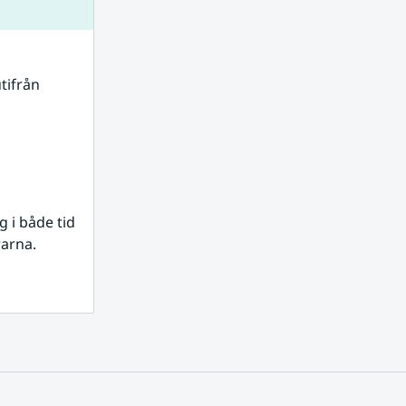
tifrån 
i både tid 
rarna.