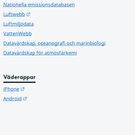
Nationella emissionsdatabasen
Länk till annan webbplats.
Luftwebb
Luftmiljödata
VattenWebb
Datavärdskap, oceanografi och marinbiologi
Datavärdskap för atmosfärkemi
Väderappar
Länk till annan webbplats.
iPhone
Länk till annan webbplats.
Android