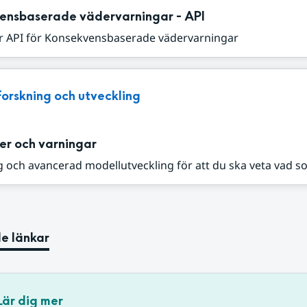
ensbaserade vädervarningar - API
r API för Konsekvensbaserade vädervarningar
Forskning och utveckling
er och varningar
 och avancerad modellutveckling för att du ska veta vad s
e länkar
Lär dig mer