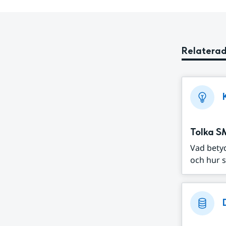
Relaterad
Tolka S
Vad bety
och hur s