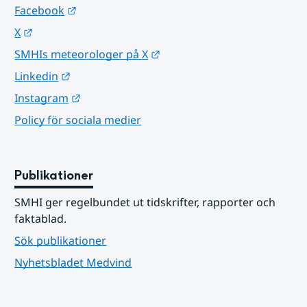
Länk till annan webbplats.
Facebook
Länk till annan webbplats.
X
Länk till annan webbplats.
SMHIs meteorologer på X
Länk till annan webbplats.
Linkedin
Länk till annan webbplats.
Instagram
Policy för sociala medier
Publikationer
SMHI ger regelbundet ut tidskrifter, rapporter och 
faktablad.
Sök publikationer
Nyhetsbladet Medvind