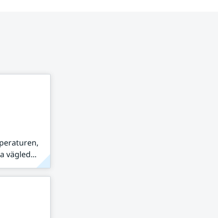
peraturen,
 vägled...