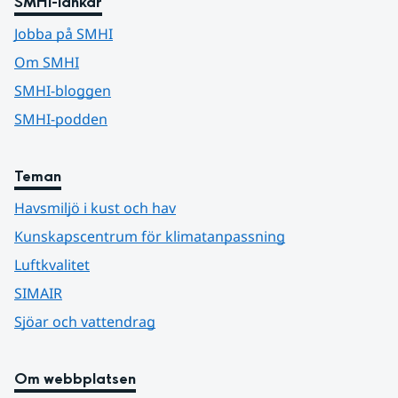
SMHI-länkar
Jobba på SMHI
Om SMHI
SMHI-bloggen
SMHI-podden
Teman
Havsmiljö i kust och hav
Kunskapscentrum för klimatanpassning
Luftkvalitet
SIMAIR
Sjöar och vattendrag
Om webbplatsen