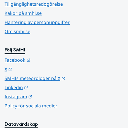
Tillgänglighetsredogörelse
Kakor på smhi.se
Hantering av personuppgifter
Om smhi.se
Följ SMHI
Länk till annan webbplats.
Facebook
Länk till annan webbplats.
X
Länk till annan webbplats.
SMHIs meteorologer på X
Länk till annan webbplats.
Linkedin
Länk till annan webbplats.
Instagram
Policy för sociala medier
Datavärdskap