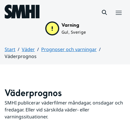
Hoppa till sidans innehåll
Meny
Varning
Gul, Sverige
Start
Väder
Prognoser och varningar
Väderprognos
Huvudinnehåll
Väderprognos
SMHI publicerar väderfilmer måndagar, onsdagar och 
fredagar. Eller vid särskilda väder- eller 
varningssituationer.