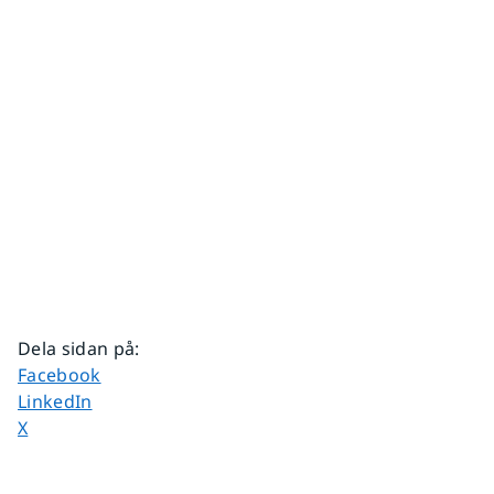
Dela sidan på
:
Dela sidan på
Facebook
Dela sidan på
LinkedIn
Dela sidan på
X