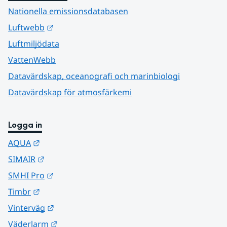
Nationella emissionsdatabasen
Länk till annan webbplats.
Luftwebb
Luftmiljödata
VattenWebb
Datavärdskap, oceanografi och marinbiologi
Datavärdskap för atmosfärkemi
Logga in
Länk till annan webbplats.
AQUA
Länk till annan webbplats.
SIMAIR
Länk till annan webbplats.
SMHI Pro
Länk till annan webbplats.
Timbr
Länk till annan webbplats.
Vinterväg
Länk till annan webbplats.
Väderlarm