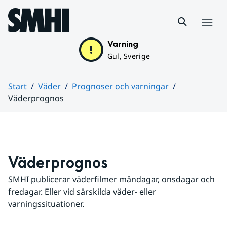
Hoppa till sidans innehåll
Meny
Varning
Gul, Sverige
Start
Väder
Prognoser och varningar
Väderprognos
Huvudinnehåll
Väderprognos
SMHI publicerar väderfilmer måndagar, onsdagar och 
fredagar. Eller vid särskilda väder- eller 
varningssituationer.