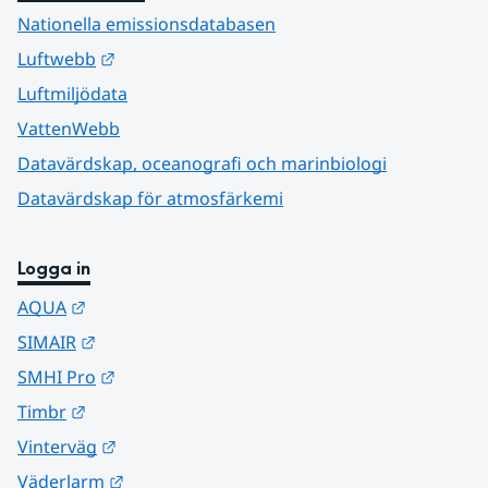
Nationella emissionsdatabasen
Länk till annan webbplats.
Luftwebb
Luftmiljödata
VattenWebb
Datavärdskap, oceanografi och marinbiologi
Datavärdskap för atmosfärkemi
Logga in
Länk till annan webbplats.
AQUA
Länk till annan webbplats.
SIMAIR
Länk till annan webbplats.
SMHI Pro
Länk till annan webbplats.
Timbr
Länk till annan webbplats.
Vinterväg
Länk till annan webbplats.
Väderlarm