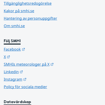
Tillgänglighetsredogörelse
Kakor på smhi.se
Hantering av personuppgifter
Om smhi.se
Följ SMHI
Länk till annan webbplats.
Facebook
Länk till annan webbplats.
X
Länk till annan webbplats.
SMHIs meteorologer på X
Länk till annan webbplats.
Linkedin
Länk till annan webbplats.
Instagram
Policy för sociala medier
Datavärdskap