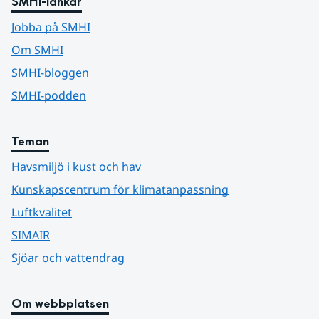
SMHI-länkar
Jobba på SMHI
Om SMHI
SMHI-bloggen
SMHI-podden
Teman
Havsmiljö i kust och hav
Kunskapscentrum för klimatanpassning
Luftkvalitet
SIMAIR
Sjöar och vattendrag
Om webbplatsen