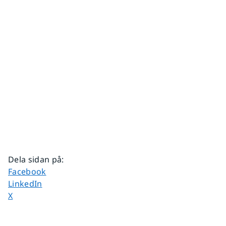
Dela sidan på
:
Dela sidan på
Facebook
Dela sidan på
LinkedIn
Dela sidan på
X