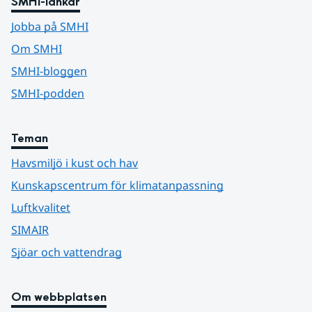
SMHI-länkar
Jobba på SMHI
Om SMHI
SMHI-bloggen
SMHI-podden
Teman
Havsmiljö i kust och hav
Kunskapscentrum för klimatanpassning
Luftkvalitet
SIMAIR
Sjöar och vattendrag
Om webbplatsen