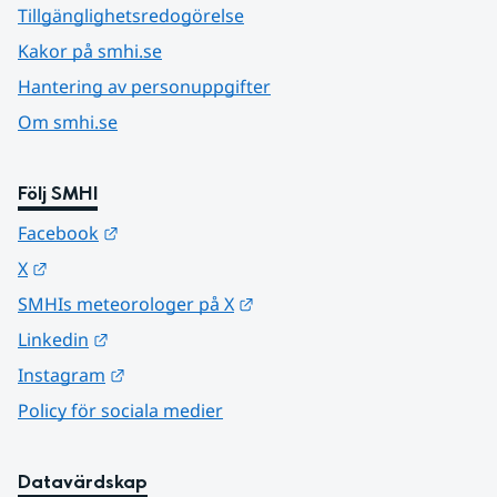
Tillgänglighetsredogörelse
Kakor på smhi.se
Hantering av personuppgifter
Om smhi.se
Följ SMHI
Länk till annan webbplats.
Facebook
Länk till annan webbplats.
X
Länk till annan webbplats.
SMHIs meteorologer på X
Länk till annan webbplats.
Linkedin
Länk till annan webbplats.
Instagram
Policy för sociala medier
Datavärdskap