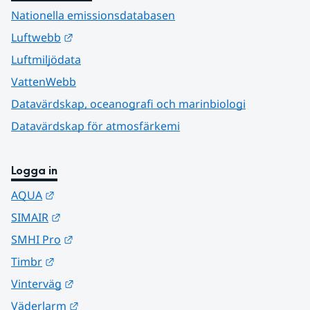
Nationella emissionsdatabasen
Länk till annan webbplats.
Luftwebb
Luftmiljödata
VattenWebb
Datavärdskap, oceanografi och marinbiologi
Datavärdskap för atmosfärkemi
Logga in
Länk till annan webbplats.
AQUA
Länk till annan webbplats.
SIMAIR
Länk till annan webbplats.
SMHI Pro
Länk till annan webbplats.
Timbr
Länk till annan webbplats.
Vinterväg
Länk till annan webbplats.
Väderlarm