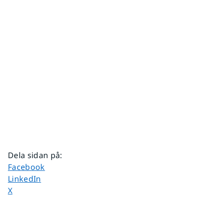
Dela sidan på
:
Dela sidan på
Facebook
Dela sidan på
LinkedIn
Dela sidan på
X