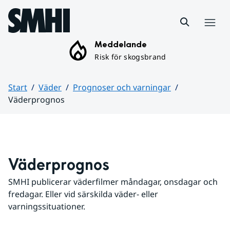
Hoppa till sidans innehåll
Meny
Meddelande
Risk för skogsbrand
Start
Väder
Prognoser och varningar
Väderprognos
Huvudinnehåll
Väderprognos
SMHI publicerar väderfilmer måndagar, onsdagar och 
fredagar. Eller vid särskilda väder- eller 
varningssituationer.