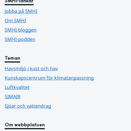
SMHI-länkar
Jobba på SMHI
Om SMHI
SMHI-bloggen
SMHI-podden
Teman
Havsmiljö i kust och hav
Kunskapscentrum för klimatanpassning
Luftkvalitet
SIMAIR
Sjöar och vattendrag
Om webbplatsen