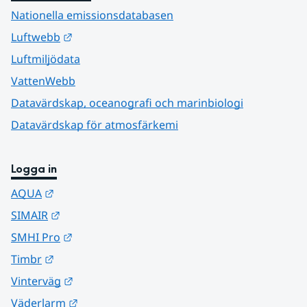
Nationella emissionsdatabasen
Länk till annan webbplats.
Luftwebb
Luftmiljödata
VattenWebb
Datavärdskap, oceanografi och marinbiologi
Datavärdskap för atmosfärkemi
Logga in
Länk till annan webbplats.
AQUA
Länk till annan webbplats.
SIMAIR
Länk till annan webbplats.
SMHI Pro
Länk till annan webbplats.
Timbr
Länk till annan webbplats.
Vinterväg
Länk till annan webbplats.
Väderlarm