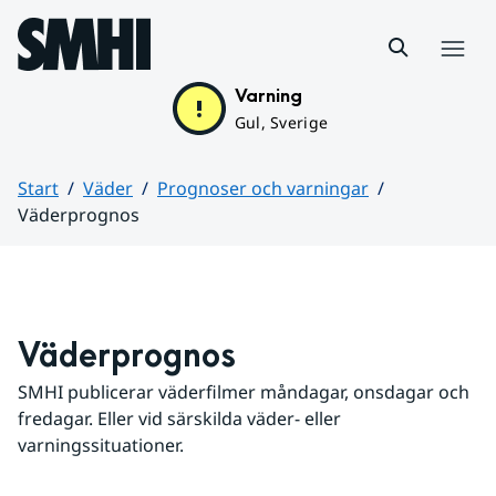
Hoppa till sidans innehåll
Meny
Varning
Gul, Sverige
Start
Väder
Prognoser och varningar
Väderprognos
Huvudinnehåll
Väderprognos
SMHI publicerar väderfilmer måndagar, onsdagar och 
fredagar. Eller vid särskilda väder- eller 
varningssituationer.