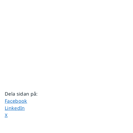
Dela sidan på
:
Dela sidan på
Facebook
Dela sidan på
LinkedIn
Dela sidan på
X