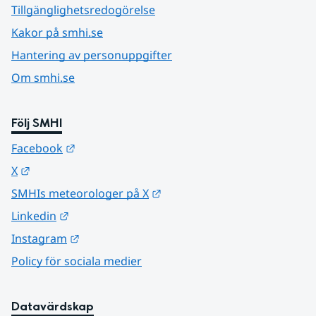
Tillgänglighetsredogörelse
Kakor på smhi.se
Hantering av personuppgifter
Om smhi.se
Följ SMHI
Länk till annan webbplats.
Facebook
Länk till annan webbplats.
X
Länk till annan webbplats.
SMHIs meteorologer på X
Länk till annan webbplats.
Linkedin
Länk till annan webbplats.
Instagram
Policy för sociala medier
Datavärdskap