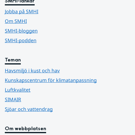
SMHI-länkar
Jobba på SMHI
Om SMHI
SMHI-bloggen
SMHI-podden
Teman
Havsmiljö i kust och hav
Kunskapscentrum för klimatanpassning
Luftkvalitet
SIMAIR
Sjöar och vattendrag
Om webbplatsen