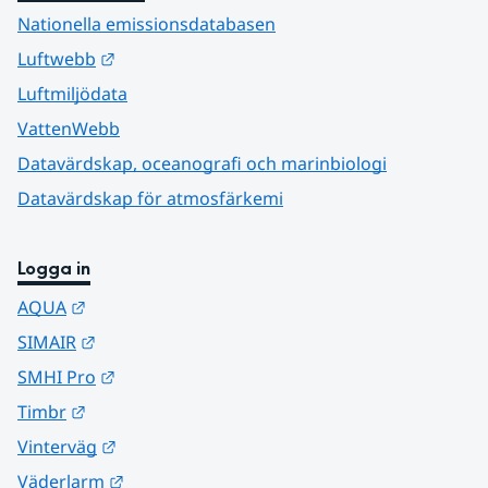
Nationella emissionsdatabasen
Länk till annan webbplats.
Luftwebb
Luftmiljödata
VattenWebb
Datavärdskap, oceanografi och marinbiologi
Datavärdskap för atmosfärkemi
Logga in
Länk till annan webbplats.
AQUA
Länk till annan webbplats.
SIMAIR
Länk till annan webbplats.
SMHI Pro
Länk till annan webbplats.
Timbr
Länk till annan webbplats.
Vinterväg
Länk till annan webbplats.
Väderlarm