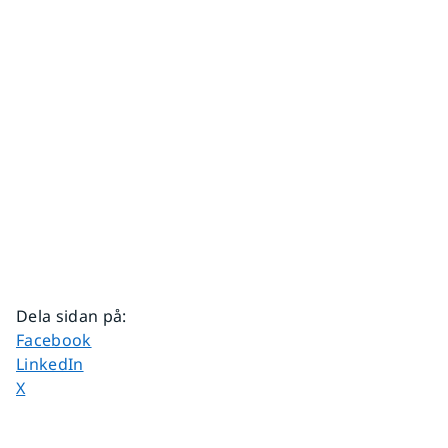
Dela sidan på
:
Dela sidan på
Facebook
Dela sidan på
LinkedIn
Dela sidan på
X