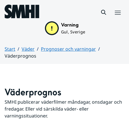
Hoppa till sidans innehåll
Meny
Varning
Gul, Sverige
Start
Väder
Prognoser och varningar
Väderprognos
Huvudinnehåll
Väderprognos
SMHI publicerar väderfilmer måndagar, onsdagar och 
fredagar. Eller vid särskilda väder- eller 
varningssituationer.