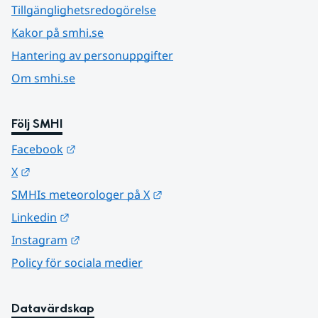
Tillgänglighetsredogörelse
Kakor på smhi.se
Hantering av personuppgifter
Om smhi.se
Följ SMHI
Länk till annan webbplats.
Facebook
Länk till annan webbplats.
X
Länk till annan webbplats.
SMHIs meteorologer på X
Länk till annan webbplats.
Linkedin
Länk till annan webbplats.
Instagram
Policy för sociala medier
Datavärdskap