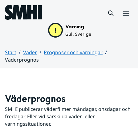
Hoppa till sidans innehåll
Meny
Varning
Gul, Sverige
Start
Väder
Prognoser och varningar
Väderprognos
Huvudinnehåll
Väderprognos
SMHI publicerar väderfilmer måndagar, onsdagar och 
fredagar. Eller vid särskilda väder- eller 
varningssituationer.