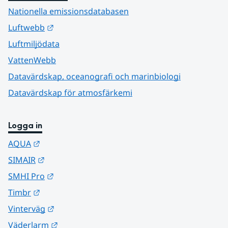
Nationella emissionsdatabasen
Länk till annan webbplats.
Luftwebb
Luftmiljödata
VattenWebb
Datavärdskap, oceanografi och marinbiologi
Datavärdskap för atmosfärkemi
Logga in
Länk till annan webbplats.
AQUA
Länk till annan webbplats.
SIMAIR
Länk till annan webbplats.
SMHI Pro
Länk till annan webbplats.
Timbr
Länk till annan webbplats.
Vinterväg
Länk till annan webbplats.
Väderlarm