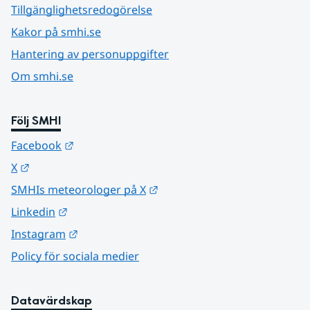
Tillgänglighetsredogörelse
Kakor på smhi.se
Hantering av personuppgifter
Om smhi.se
Följ SMHI
Länk till annan webbplats.
Facebook
Länk till annan webbplats.
X
Länk till annan webbplats.
SMHIs meteorologer på X
Länk till annan webbplats.
Linkedin
Länk till annan webbplats.
Instagram
Policy för sociala medier
Datavärdskap