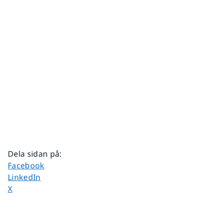
Dela sidan på
:
Dela sidan på
Facebook
Dela sidan på
LinkedIn
Dela sidan på
X