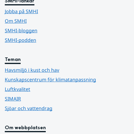
SMHI-länkar
Jobba på SMHI
Om SMHI
SMHI-bloggen
SMHI-podden
Teman
Havsmiljö i kust och hav
Kunskapscentrum för klimatanpassning
Luftkvalitet
SIMAIR
Sjöar och vattendrag
Om webbplatsen