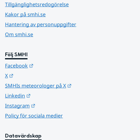
Tillgänglighetsredogörelse
Kakor på smhi.se
Hantering av personuppgifter
Om smhi.se
Följ SMHI
Länk till annan webbplats.
Facebook
Länk till annan webbplats.
X
Länk till annan webbplats.
SMHIs meteorologer på X
Länk till annan webbplats.
Linkedin
Länk till annan webbplats.
Instagram
Policy för sociala medier
Datavärdskap