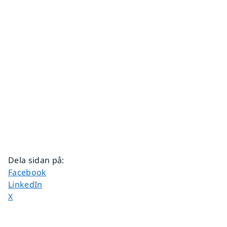
Dela sidan på
:
Dela sidan på
Facebook
Dela sidan på
LinkedIn
Dela sidan på
X