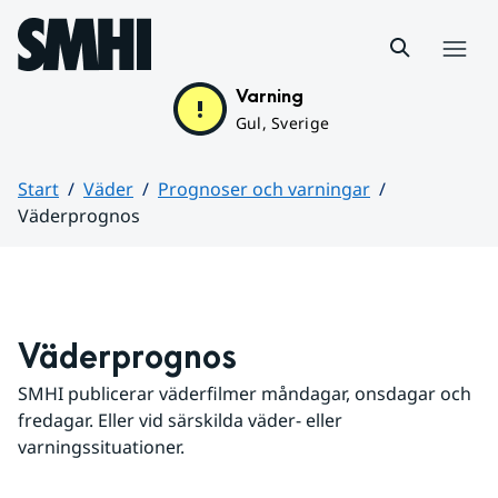
Hoppa till sidans innehåll
Meny
Varning
Gul, Sverige
Start
Väder
Prognoser och varningar
Väderprognos
Huvudinnehåll
Väderprognos
SMHI publicerar väderfilmer måndagar, onsdagar och 
fredagar. Eller vid särskilda väder- eller 
varningssituationer.