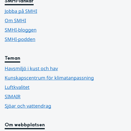
SMHI-länkar
Jobba på SMHI
Om SMHI
SMHI-bloggen
SMHI-podden
Teman
Havsmiljö i kust och hav
Kunskapscentrum för klimatanpassning
Luftkvalitet
SIMAIR
Sjöar och vattendrag
Om webbplatsen