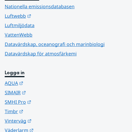
Nationella emissionsdatabasen
Länk till annan webbplats.
Luftwebb
Luftmiljödata
VattenWebb
Datavärdskap, oceanografi och marinbiologi
Datavärdskap för atmosfärkemi
Logga in
Länk till annan webbplats.
AQUA
Länk till annan webbplats.
SIMAIR
Länk till annan webbplats.
SMHI Pro
Länk till annan webbplats.
Timbr
Länk till annan webbplats.
Vinterväg
Länk till annan webbplats.
Väderlarm