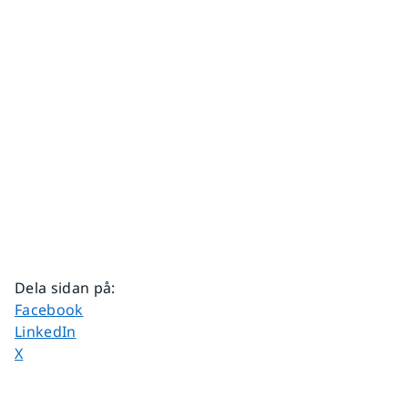
Dela sidan på
:
Dela sidan på
Facebook
Dela sidan på
LinkedIn
Dela sidan på
X