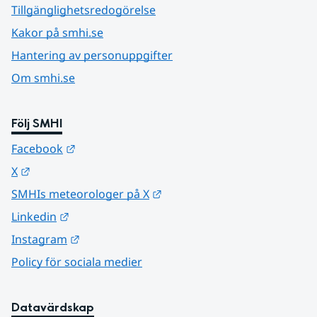
Tillgänglighetsredogörelse
Kakor på smhi.se
Hantering av personuppgifter
Om smhi.se
Följ SMHI
Länk till annan webbplats.
Facebook
Länk till annan webbplats.
X
Länk till annan webbplats.
SMHIs meteorologer på X
Länk till annan webbplats.
Linkedin
Länk till annan webbplats.
Instagram
Policy för sociala medier
Datavärdskap