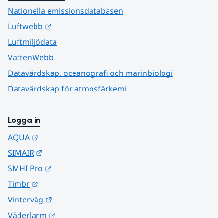
Nationella emissionsdatabasen
Länk till annan webbplats.
Luftwebb
Luftmiljödata
VattenWebb
Datavärdskap, oceanografi och marinbiologi
Datavärdskap för atmosfärkemi
Logga in
Länk till annan webbplats.
AQUA
Länk till annan webbplats.
SIMAIR
Länk till annan webbplats.
SMHI Pro
Länk till annan webbplats.
Timbr
Länk till annan webbplats.
Vinterväg
Länk till annan webbplats.
Väderlarm