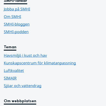
SMHI-länkar
Jobba på SMHI
Om SMHI
SMHI-bloggen
SMHI-podden
Teman
Havsmiljö i kust och hav
Kunskapscentrum för klimatanpassning
Luftkvalitet
SIMAIR
Sjöar och vattendrag
Om webbplatsen