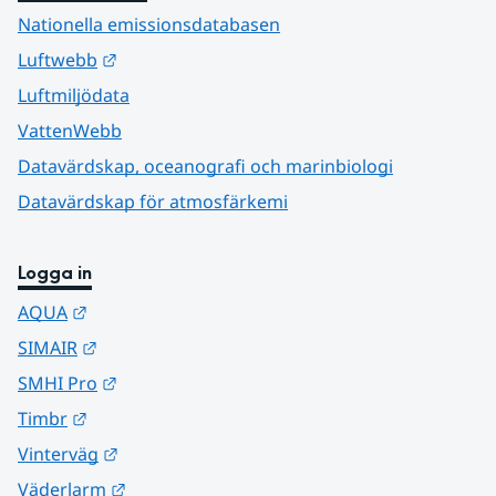
Nationella emissionsdatabasen
Länk till annan webbplats.
Luftwebb
Luftmiljödata
VattenWebb
Datavärdskap, oceanografi och marinbiologi
Datavärdskap för atmosfärkemi
Logga in
Länk till annan webbplats.
AQUA
Länk till annan webbplats.
SIMAIR
Länk till annan webbplats.
SMHI Pro
Länk till annan webbplats.
Timbr
Länk till annan webbplats.
Vinterväg
Länk till annan webbplats.
Väderlarm