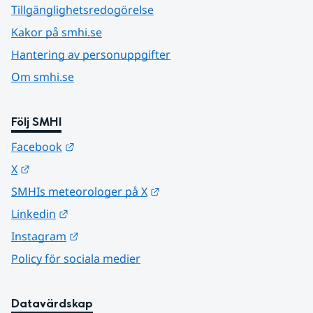
Tillgänglighetsredogörelse
Kakor på smhi.se
Hantering av personuppgifter
Om smhi.se
Följ SMHI
Länk till annan webbplats.
Facebook
Länk till annan webbplats.
X
Länk till annan webbplats.
SMHIs meteorologer på X
Länk till annan webbplats.
Linkedin
Länk till annan webbplats.
Instagram
Policy för sociala medier
Datavärdskap