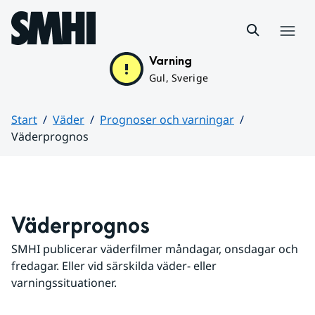
Hoppa till sidans innehåll
Meny
Varning
Gul, Sverige
Start
Väder
Prognoser och varningar
Väderprognos
Huvudinnehåll
Väderprognos
SMHI publicerar väderfilmer måndagar, onsdagar och 
fredagar. Eller vid särskilda väder- eller 
varningssituationer.