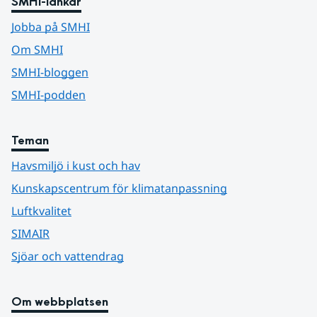
SMHI-länkar
Jobba på SMHI
Om SMHI
SMHI-bloggen
SMHI-podden
Teman
Havsmiljö i kust och hav
Kunskapscentrum för klimatanpassning
Luftkvalitet
SIMAIR
Sjöar och vattendrag
Om webbplatsen