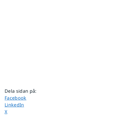
Dela sidan på
:
Dela sidan på
Facebook
Dela sidan på
LinkedIn
Dela sidan på
X