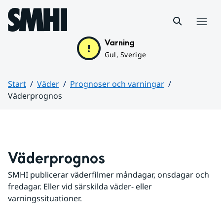
Hoppa till sidans innehåll
Meny
Varning
Gul, Sverige
Start
Väder
Prognoser och varningar
Väderprognos
Huvudinnehåll
Väderprognos
SMHI publicerar väderfilmer måndagar, onsdagar och 
fredagar. Eller vid särskilda väder- eller 
varningssituationer.