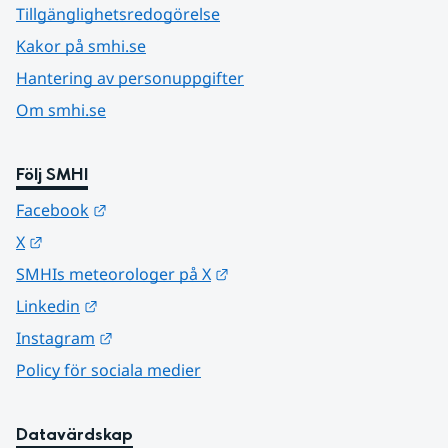
Tillgänglighetsredogörelse
Kakor på smhi.se
Hantering av personuppgifter
Om smhi.se
Följ SMHI
Länk till annan webbplats.
Facebook
Länk till annan webbplats.
X
Länk till annan webbplats.
SMHIs meteorologer på X
Länk till annan webbplats.
Linkedin
Länk till annan webbplats.
Instagram
Policy för sociala medier
Datavärdskap