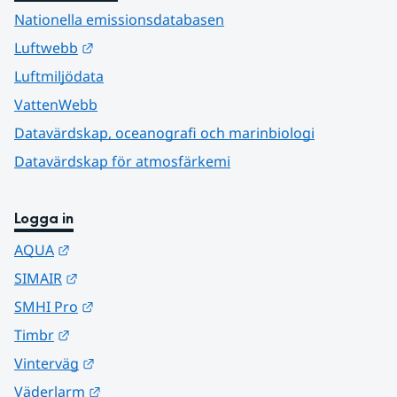
Nationella emissionsdatabasen
Länk till annan webbplats.
Luftwebb
Luftmiljödata
VattenWebb
Datavärdskap, oceanografi och marinbiologi
Datavärdskap för atmosfärkemi
Logga in
Länk till annan webbplats.
AQUA
Länk till annan webbplats.
SIMAIR
Länk till annan webbplats.
SMHI Pro
Länk till annan webbplats.
Timbr
Länk till annan webbplats.
Vinterväg
Länk till annan webbplats.
Väderlarm