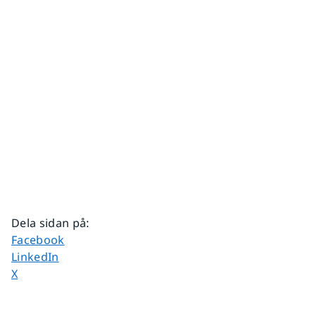
Dela sidan på
:
Dela sidan på
Facebook
Dela sidan på
LinkedIn
Dela sidan på
X