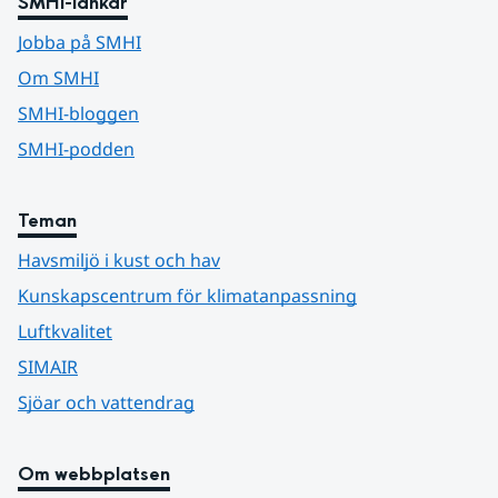
SMHI-länkar
Jobba på SMHI
Om SMHI
SMHI-bloggen
SMHI-podden
Teman
Havsmiljö i kust och hav
Kunskapscentrum för klimatanpassning
Luftkvalitet
SIMAIR
Sjöar och vattendrag
Om webbplatsen