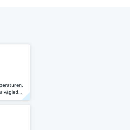
peraturen,
 vägled...