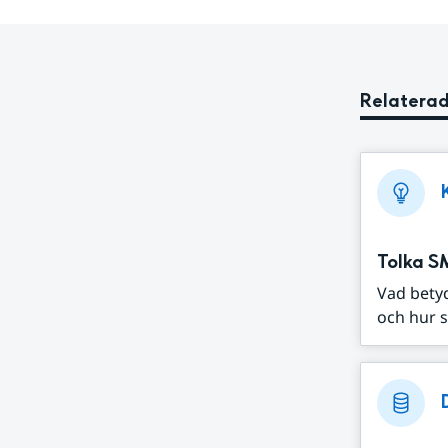
Relaterad
Tolka S
Vad bety
och hur s