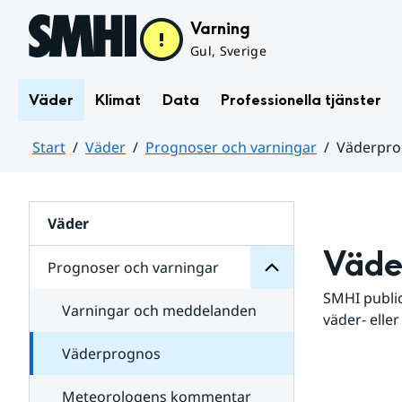
Hoppa till sidans innehåll
Varning
Gul, Sverige
Väder
Klimat
Data
Professionella tjänster
Start
Väder
Prognoser och varningar
Väderpr
varningar
och
Huvudinnehåll
Prognoser
för
Undersidor
Väder
Väde
Prognoser och varningar
SMHI public
Varningar och meddelanden
väder- eller
Väderprognos
Meteorologens kommentar