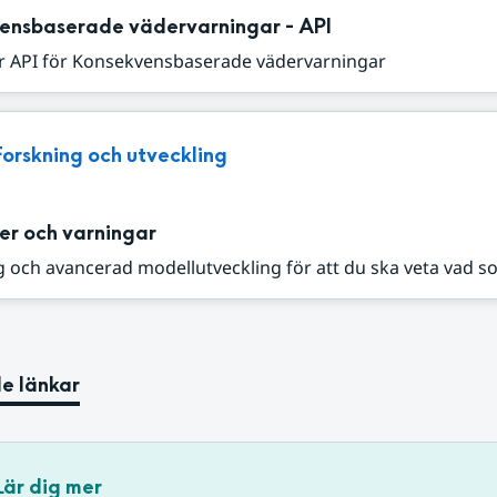
ensbaserade vädervarningar - API
r API för Konsekvensbaserade vädervarningar
Forskning och utveckling
er och varningar
 och avancerad modellutveckling för att du ska veta vad s
e länkar
Lär dig mer