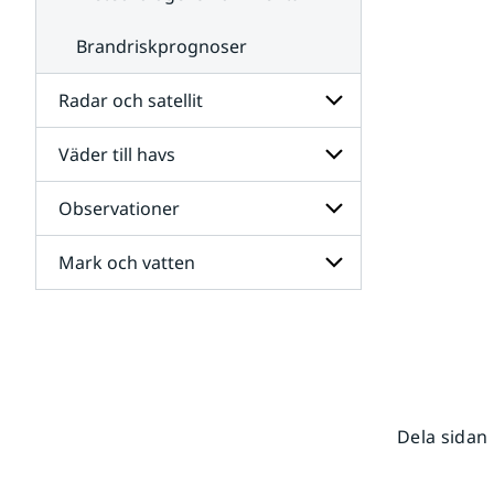
Brandriskprognoser
Radar och satellit
Väder till havs
Undersidor
för
Radar
Observationer
Undersidor
och
för
satellit
Väder
Mark och vatten
Undersidor
till
för
havs
Observationer
Undersidor
för
Mark
och
vatten
Dela sidan