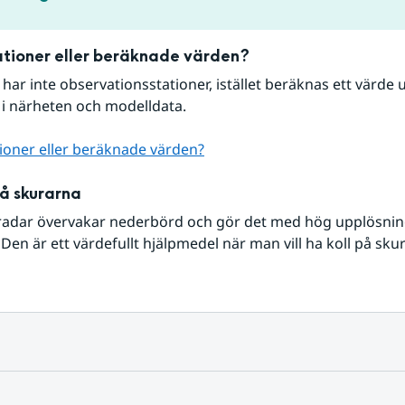
tioner eller beräknade värden?
r har inte observationsstationer, istället beräknas ett värde u
 i närheten och modelldata.
ioner eller beräknade värden?
på skurarna
radar övervakar nederbörd och gör det med hög upplösning 
Den är ett värdefullt hjälpmedel när man vill ha koll på sku