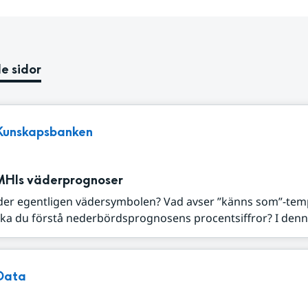
e sidor
Kunskapsbanken
MHIs väderprognoser
der egentligen vädersymbolen? Vad avser ”känns som”-tem
ka du förstå nederbördsprognosens procentsiffror? I denna
Data