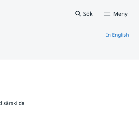
Sök
Meny
In English
 särskilda 