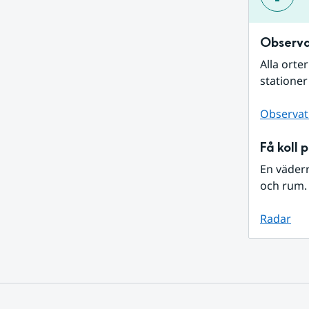
Observa
Alla orte
stationer
Observat
Få koll 
En väder
och rum. 
Radar