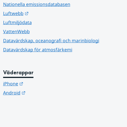
Nationella emissionsdatabasen
Länk till annan webbplats.
Luftwebb
Luftmiljödata
VattenWebb
Datavärdskap, oceanografi och marinbiologi
Datavärdskap för atmosfärkemi
Väderappar
Länk till annan webbplats.
iPhone
Länk till annan webbplats.
Android