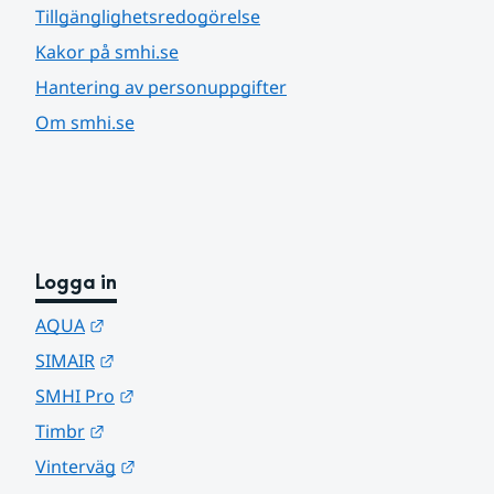
Tillgänglighetsredogörelse
Kakor på smhi.se
Hantering av personuppgifter
Om smhi.se
Logga in
Länk till annan webbplats.
AQUA
Länk till annan webbplats.
SIMAIR
Länk till annan webbplats.
SMHI Pro
Länk till annan webbplats.
Timbr
Länk till annan webbplats.
Vinterväg