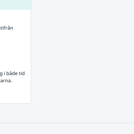
tifrån 
i både tid 
rarna.