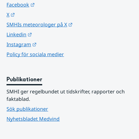
Länk till annan webbplats.
Facebook
Länk till annan webbplats.
X
Länk till annan webbplats.
SMHIs meteorologer på X
Länk till annan webbplats.
Linkedin
Länk till annan webbplats.
Instagram
Policy för sociala medier
Publikationer
SMHI ger regelbundet ut tidskrifter, rapporter och 
faktablad.
Sök publikationer
Nyhetsbladet Medvind