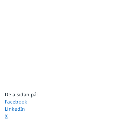
Dela sidan på
:
Dela sidan på
Facebook
Dela sidan på
LinkedIn
Dela sidan på
X