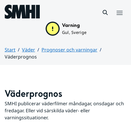
Hoppa till sidans innehåll
Meny
Varning
Gul, Sverige
Start
Väder
Prognoser och varningar
Väderprognos
Huvudinnehåll
Väderprognos
SMHI publicerar väderfilmer måndagar, onsdagar och 
fredagar. Eller vid särskilda väder- eller 
varningssituationer.