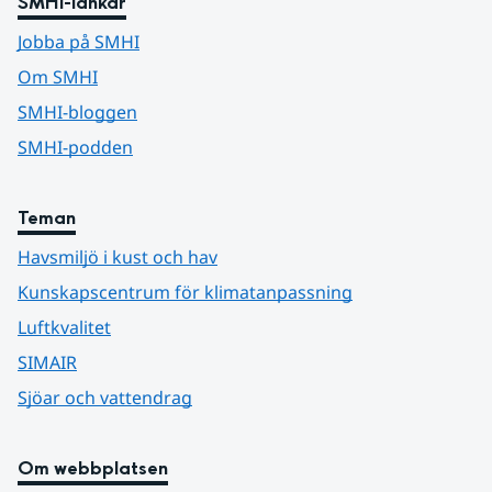
SMHI-länkar
Jobba på SMHI
Om SMHI
SMHI-bloggen
SMHI-podden
Teman
Havsmiljö i kust och hav
Kunskapscentrum för klimatanpassning
Luftkvalitet
SIMAIR
Sjöar och vattendrag
Om webbplatsen