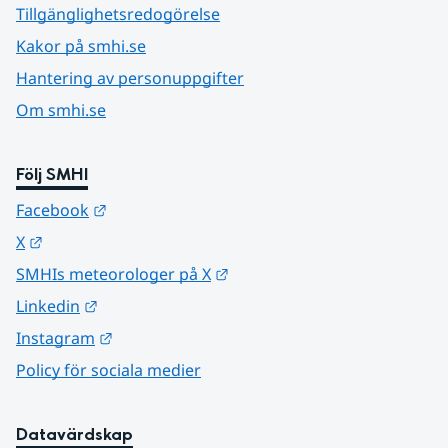
Tillgänglighetsredogörelse
Kakor på smhi.se
Hantering av personuppgifter
Om smhi.se
Följ SMHI
Länk till annan webbplats.
Facebook
Länk till annan webbplats.
X
Länk till annan webbplats.
SMHIs meteorologer på X
Länk till annan webbplats.
Linkedin
Länk till annan webbplats.
Instagram
Policy för sociala medier
Datavärdskap