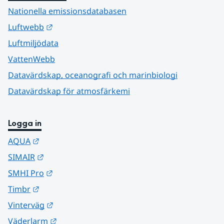
Nationella emissionsdatabasen
Länk till annan webbplats.
Luftwebb
Luftmiljödata
VattenWebb
Datavärdskap, oceanografi och marinbiologi
Datavärdskap för atmosfärkemi
Logga in
Länk till annan webbplats.
AQUA
Länk till annan webbplats.
SIMAIR
Länk till annan webbplats.
SMHI Pro
Länk till annan webbplats.
Timbr
Länk till annan webbplats.
Vinterväg
Länk till annan webbplats.
Väderlarm