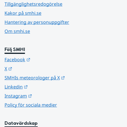
Tillgänglighetsredogörelse
Kakor på smhi.se
Hantering av personuppgifter
Om smhi.se
Följ SMHI
Länk till annan webbplats.
Facebook
Länk till annan webbplats.
X
Länk till annan webbplats.
SMHIs meteorologer på X
Länk till annan webbplats.
Linkedin
Länk till annan webbplats.
Instagram
Policy för sociala medier
Datavärdskap