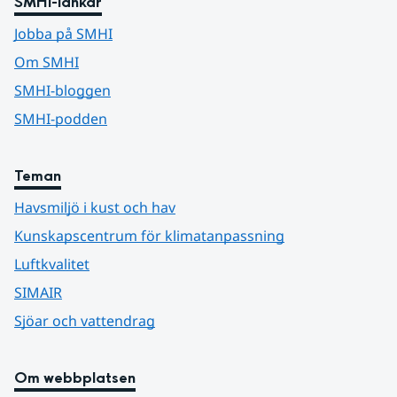
SMHI-länkar
Jobba på SMHI
Om SMHI
SMHI-bloggen
SMHI-podden
Teman
Havsmiljö i kust och hav
Kunskapscentrum för klimatanpassning
Luftkvalitet
SIMAIR
Sjöar och vattendrag
Om webbplatsen