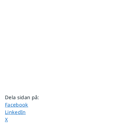
Dela sidan på
:
Dela sidan på
Facebook
Dela sidan på
LinkedIn
Dela sidan på
X