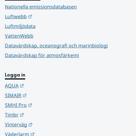
Nationella emissionsdatabasen
Länk till annan webbplats.
Luftwebb
Luftmiljödata
VattenWebb
Datavärdskap, oceanografi och marinbiologi
Datavärdskap för atmosfärkemi
Logga in
Länk till annan webbplats.
AQUA
Länk till annan webbplats.
SIMAIR
Länk till annan webbplats.
SMHI Pro
Länk till annan webbplats.
Timbr
Länk till annan webbplats.
Vinterväg
Länk till annan webbplats.
Väderlarm