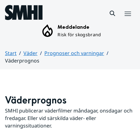
Hoppa till sidans innehåll
Meny
Meddelande
Risk för skogsbrand
Start
Väder
Prognoser och varningar
Väderprognos
Huvudinnehåll
Väderprognos
SMHI publicerar väderfilmer måndagar, onsdagar och 
fredagar. Eller vid särskilda väder- eller 
varningssituationer.