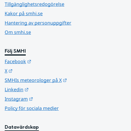
Tillgänglighetsredogörelse
Kakor på smhi.se
Hantering av personuppgifter
Om smhi.se
Följ SMHI
Länk till annan webbplats.
Facebook
Länk till annan webbplats.
X
Länk till annan webbplats.
SMHIs meteorologer på X
Länk till annan webbplats.
Linkedin
Länk till annan webbplats.
Instagram
Policy för sociala medier
Datavärdskap