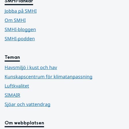
SMHI-länkar
Jobba på SMHI
Om SMHI
SMHI-bloggen
SMHI-podden
Teman
Havsmiljö i kust och hav
Kunskapscentrum för klimatanpassning
Luftkvalitet
SIMAIR
Sjöar och vattendrag
Om webbplatsen