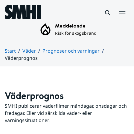
Hoppa till sidans innehåll
Meny
Meddelande
Risk för skogsbrand
Start
Väder
Prognoser och varningar
Väderprognos
Huvudinnehåll
Väderprognos
SMHI publicerar väderfilmer måndagar, onsdagar och 
fredagar. Eller vid särskilda väder- eller 
varningssituationer.