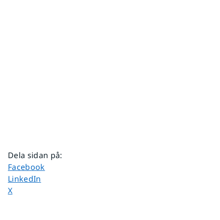
Dela sidan på
:
Dela sidan på
Facebook
Dela sidan på
LinkedIn
Dela sidan på
X