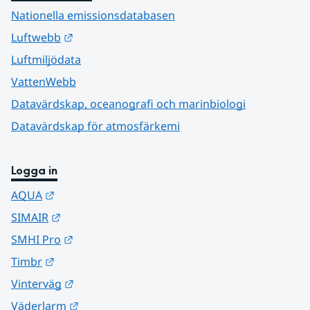
Nationella emissionsdatabasen
Länk till annan webbplats.
Luftwebb
Luftmiljödata
VattenWebb
Datavärdskap, oceanografi och marinbiologi
Datavärdskap för atmosfärkemi
Logga in
Länk till annan webbplats.
AQUA
Länk till annan webbplats.
SIMAIR
Länk till annan webbplats.
SMHI Pro
Länk till annan webbplats.
Timbr
Länk till annan webbplats.
Vinterväg
Länk till annan webbplats.
Väderlarm