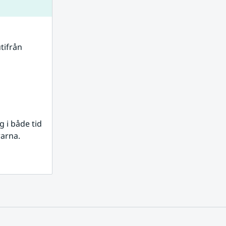
tifrån 
i både tid 
rarna.