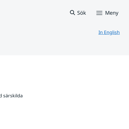
Sök
Meny
In English
 särskilda 