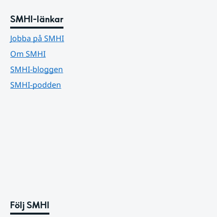
SMHI-länkar
Jobba på SMHI
Om SMHI
SMHI-bloggen
SMHI-podden
Följ SMHI