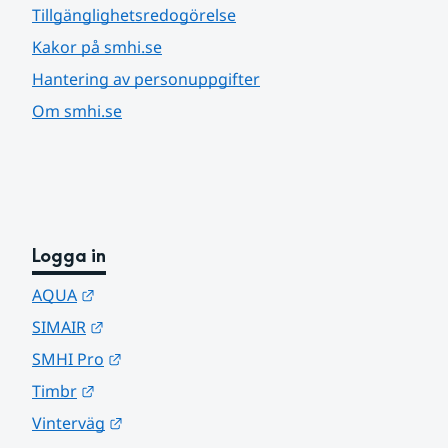
Tillgänglighetsredogörelse
Kakor på smhi.se
Hantering av personuppgifter
Om smhi.se
Logga in
Länk till annan webbplats.
AQUA
Länk till annan webbplats.
SIMAIR
Länk till annan webbplats.
SMHI Pro
Länk till annan webbplats.
Timbr
Länk till annan webbplats.
Vinterväg