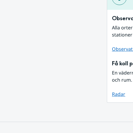
Observa
Alla orte
stationer
Observat
Få koll 
En väder
och rum. 
Radar