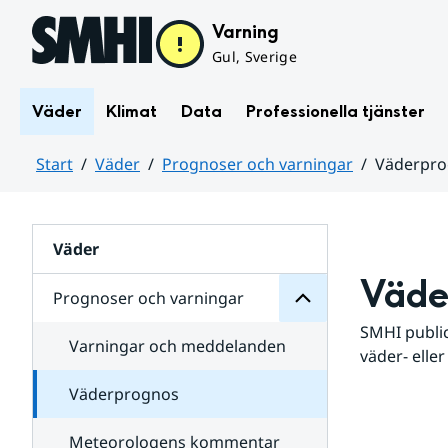
Hoppa till sidans innehåll
Varning
Gul, Sverige
Väder
Klimat
Data
Professionella tjänster
Start
Väder
Prognoser och varningar
Väderpr
varningar
och
Huvudinnehåll
Prognoser
för
Undersidor
Väder
Väde
Prognoser och varningar
SMHI public
Varningar och meddelanden
väder- eller
Väderprognos
Meteorologens kommentar