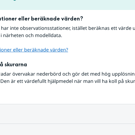
tioner eller beräknade värden?
r har inte observationsstationer, istället beräknas ett värde u
 i närheten och modelldata.
ioner eller beräknade värden?
på skurarna
radar övervakar nederbörd och gör det med hög upplösning 
Den är ett värdefullt hjälpmedel när man vill ha koll på sku