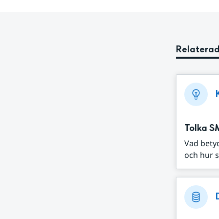
Relaterad
Tolka S
Vad bety
och hur s