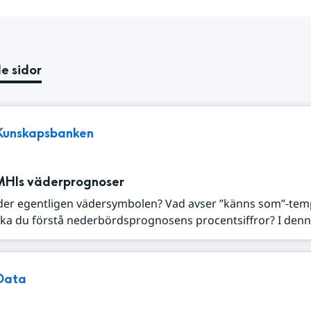
e sidor
Kunskapsbanken
MHIs väderprognoser
der egentligen vädersymbolen? Vad avser ”känns som”-tem
ka du förstå nederbördsprognosens procentsiffror? I denna
Data