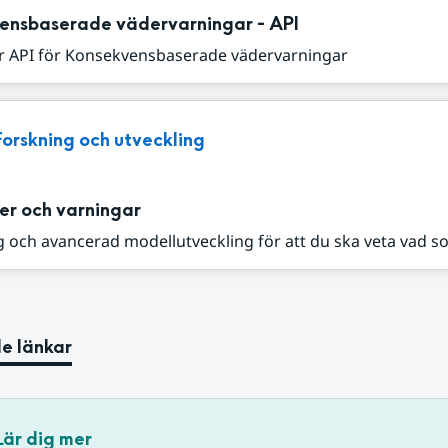
ensbaserade vädervarningar - API
r API för Konsekvensbaserade vädervarningar
Forskning och utveckling
er och varningar
 och avancerad modellutveckling för att du ska veta vad s
e länkar
Lär dig mer