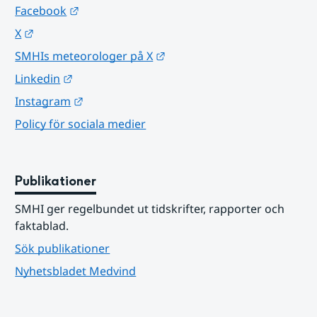
Länk till annan webbplats.
Facebook
Länk till annan webbplats.
X
Länk till annan webbplats.
SMHIs meteorologer på X
Länk till annan webbplats.
Linkedin
Länk till annan webbplats.
Instagram
Policy för sociala medier
Publikationer
SMHI ger regelbundet ut tidskrifter, rapporter och 
faktablad.
Sök publikationer
Nyhetsbladet Medvind