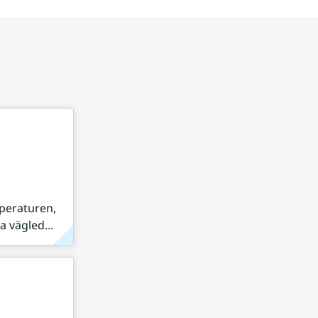
peraturen,
 vägled...