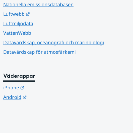
Nationella emissionsdatabasen
Länk till annan webbplats.
Luftwebb
Luftmiljödata
VattenWebb
Datavärdskap, oceanografi och marinbiologi
Datavärdskap för atmosfärkemi
Väderappar
Länk till annan webbplats.
iPhone
Länk till annan webbplats.
Android