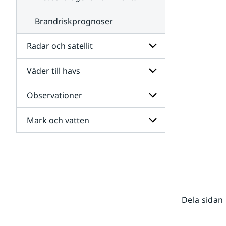
Brandriskprognoser
Radar och satellit
Väder till havs
Undersidor
för
Radar
Observationer
Undersidor
och
för
satellit
Väder
Mark och vatten
Undersidor
till
för
havs
Observationer
Undersidor
för
Mark
och
vatten
Dela sidan