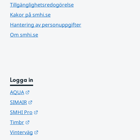
Tillgänglighetsredogörelse
Kakor på smhi.se
Hantering av personuppgifter
Om smhi.se
Logga in
Länk till annan webbplats.
AQUA
Länk till annan webbplats.
SIMAIR
Länk till annan webbplats.
SMHI Pro
Länk till annan webbplats.
Timbr
Länk till annan webbplats.
Vinterväg