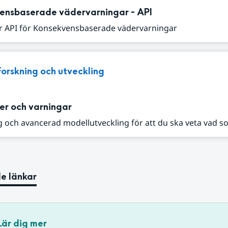
ensbaserade vädervarningar - API
r API för Konsekvensbaserade vädervarningar
Forskning och utveckling
er och varningar
 och avancerad modellutveckling för att du ska veta vad s
e länkar
Lär dig mer