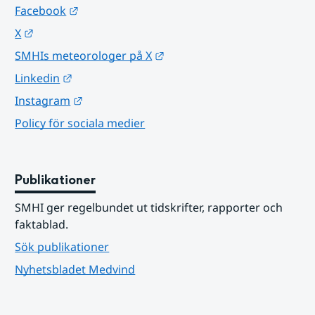
Länk till annan webbplats.
Facebook
Länk till annan webbplats.
X
Länk till annan webbplats.
SMHIs meteorologer på X
Länk till annan webbplats.
Linkedin
Länk till annan webbplats.
Instagram
Policy för sociala medier
Publikationer
SMHI ger regelbundet ut tidskrifter, rapporter och 
faktablad.
Sök publikationer
Nyhetsbladet Medvind