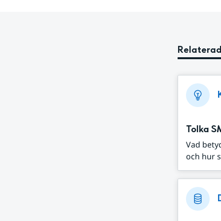
Relaterad
Tolka S
Vad bety
och hur s