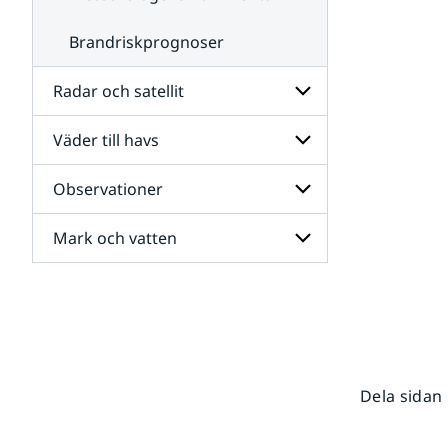
Brandriskprognoser
Radar och satellit
Väder till havs
Undersidor
för
Radar
Observationer
Undersidor
och
för
satellit
Väder
Mark och vatten
Undersidor
till
för
havs
Observationer
Undersidor
för
Mark
och
vatten
Dela sidan