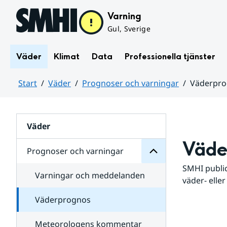
Hoppa till sidans innehåll
Varning
Gul, Sverige
Väder
Klimat
Data
Professionella tjänster
Start
Väder
Prognoser och varningar
Väderpr
varningar
och
Huvudinnehåll
Prognoser
för
Undersidor
Väder
Väde
Prognoser och varningar
SMHI public
Varningar och meddelanden
väder- eller
Väderprognos
Meteorologens kommentar