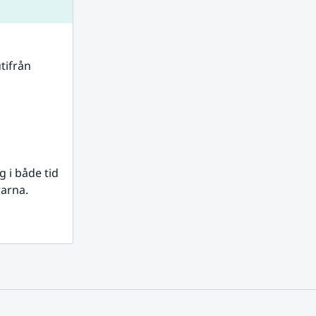
tifrån 
i både tid 
rarna.