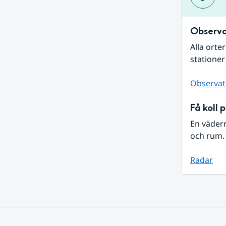
Observa
Alla orte
stationer
Observat
Få koll 
En väder
och rum. 
Radar