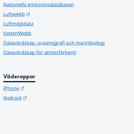
Nationella emissionsdatabasen
Länk till annan webbplats.
Luftwebb
Luftmiljödata
VattenWebb
Datavärdskap, oceanografi och marinbiologi
Datavärdskap för atmosfärkemi
Väderappar
Länk till annan webbplats.
iPhone
Länk till annan webbplats.
Android