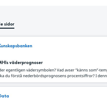
e sidor
Kunskapsbanken
MHIs väderprognoser
der egentligen vädersymbolen? Vad avser ”känns som”-tem
ka du förstå nederbördsprognosens procentsiffror? I denna
Data