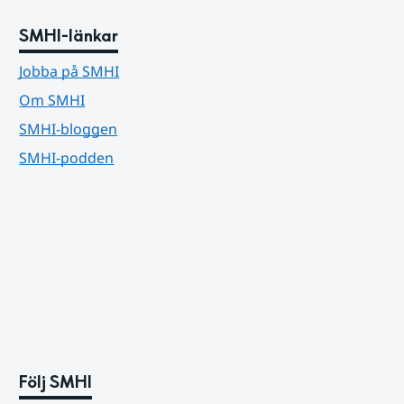
SMHI-länkar
Jobba på SMHI
Om SMHI
SMHI-bloggen
SMHI-podden
Följ SMHI