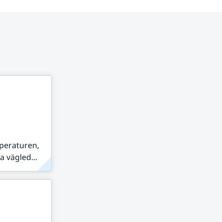
peraturen,
 vägled...