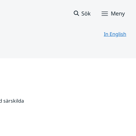
Sök
Meny
In English
 särskilda 