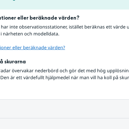
tioner eller beräknade värden?
r har inte observationsstationer, istället beräknas ett värde u
 i närheten och modelldata.
ioner eller beräknade värden?
på skurarna
radar övervakar nederbörd och gör det med hög upplösning 
Den är ett värdefullt hjälpmedel när man vill ha koll på sku