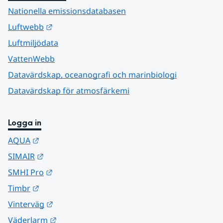
Nationella emissionsdatabasen
Länk till annan webbplats.
Luftwebb
Luftmiljödata
VattenWebb
Datavärdskap, oceanografi och marinbiologi
Datavärdskap för atmosfärkemi
Logga in
Länk till annan webbplats.
AQUA
Länk till annan webbplats.
SIMAIR
Länk till annan webbplats.
SMHI Pro
Länk till annan webbplats.
Timbr
Länk till annan webbplats.
Vinterväg
Länk till annan webbplats.
Väderlarm