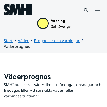
Hoppa till sidans innehåll
Meny
Varning
Gul, Sverige
Start
Väder
Prognoser och varningar
Väderprognos
Huvudinnehåll
Väderprognos
SMHI publicerar väderfilmer måndagar, onsdagar och 
fredagar. Eller vid särskilda väder- eller 
varningssituationer.