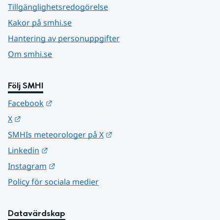
Tillgänglighetsredogörelse
Kakor på smhi.se
Hantering av personuppgifter
Om smhi.se
Följ SMHI
Länk till annan webbplats.
Facebook
Länk till annan webbplats.
X
Länk till annan webbplats.
SMHIs meteorologer på X
Länk till annan webbplats.
Linkedin
Länk till annan webbplats.
Instagram
Policy för sociala medier
Datavärdskap