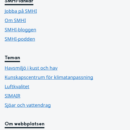
SMHI-länkar
Jobba på SMHI
Om SMHI
SMHI-bloggen
SMHI-podden
Teman
Havsmiljö i kust och hav
Kunskapscentrum för klimatanpassning
Luftkvalitet
SIMAIR
Sjöar och vattendrag
Om webbplatsen