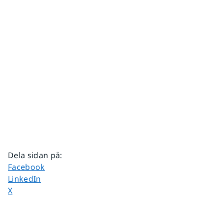
Dela sidan på
:
Dela sidan på
Facebook
Dela sidan på
LinkedIn
Dela sidan på
X