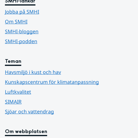
SMHI-länkar
Jobba på SMHI
Om SMHI
SMHI-bloggen
SMHI-podden
Teman
Havsmiljö i kust och hav
Kunskapscentrum för klimatanpassning
Luftkvalitet
SIMAIR
Sjöar och vattendrag
Om webbplatsen