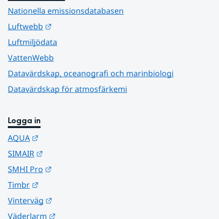
Nationella emissionsdatabasen
Länk till annan webbplats.
Luftwebb
Luftmiljödata
VattenWebb
Datavärdskap, oceanografi och marinbiologi
Datavärdskap för atmosfärkemi
Logga in
Länk till annan webbplats.
AQUA
Länk till annan webbplats.
SIMAIR
Länk till annan webbplats.
SMHI Pro
Länk till annan webbplats.
Timbr
Länk till annan webbplats.
Vinterväg
Länk till annan webbplats.
Väderlarm