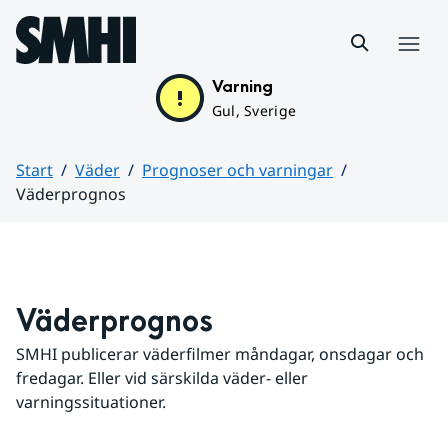
Hoppa till sidans innehåll
Meny
Varning
Gul, Sverige
Start
Väder
Prognoser och varningar
Väderprognos
Huvudinnehåll
Väderprognos
SMHI publicerar väderfilmer måndagar, onsdagar och 
fredagar. Eller vid särskilda väder- eller 
varningssituationer.