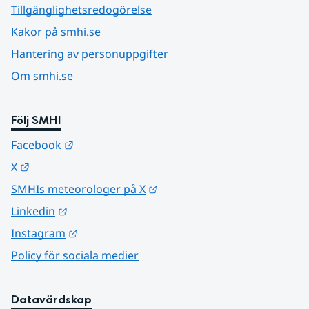
Tillgänglighetsredogörelse
Kakor på smhi.se
Hantering av personuppgifter
Om smhi.se
Följ SMHI
Länk till annan webbplats.
Facebook
Länk till annan webbplats.
X
Länk till annan webbplats.
SMHIs meteorologer på X
Länk till annan webbplats.
Linkedin
Länk till annan webbplats.
Instagram
Policy för sociala medier
Datavärdskap