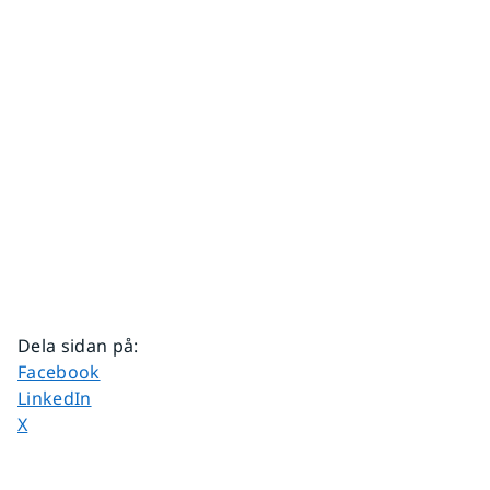
Dela sidan på
:
Dela sidan på
Facebook
Dela sidan på
LinkedIn
Dela sidan på
X