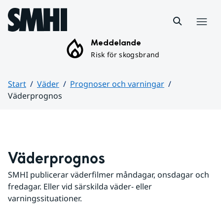
Hoppa till sidans innehåll
Meny
Meddelande
Risk för skogsbrand
Start
Väder
Prognoser och varningar
Väderprognos
Huvudinnehåll
Väderprognos
SMHI publicerar väderfilmer måndagar, onsdagar och 
fredagar. Eller vid särskilda väder- eller 
varningssituationer.