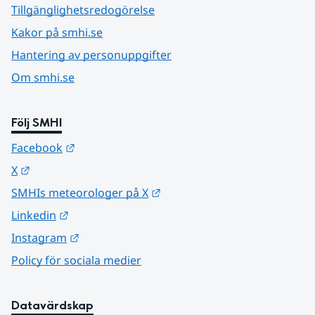
Tillgänglighetsredogörelse
Kakor på smhi.se
Hantering av personuppgifter
Om smhi.se
Följ SMHI
Länk till annan webbplats.
Facebook
Länk till annan webbplats.
X
Länk till annan webbplats.
SMHIs meteorologer på X
Länk till annan webbplats.
Linkedin
Länk till annan webbplats.
Instagram
Policy för sociala medier
Datavärdskap