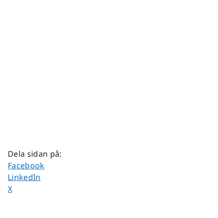
Dela sidan på
:
Dela sidan på
Facebook
Dela sidan på
LinkedIn
Dela sidan på
X