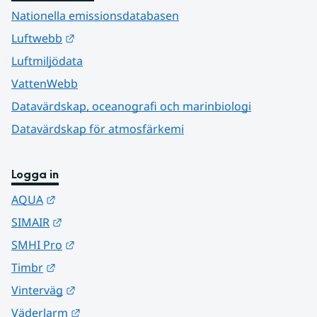
Nationella emissionsdatabasen
Länk till annan webbplats.
Luftwebb
Luftmiljödata
VattenWebb
Datavärdskap, oceanografi och marinbiologi
Datavärdskap för atmosfärkemi
Logga in
Länk till annan webbplats.
AQUA
Länk till annan webbplats.
SIMAIR
Länk till annan webbplats.
SMHI Pro
Länk till annan webbplats.
Timbr
Länk till annan webbplats.
Vinterväg
Länk till annan webbplats.
Väderlarm