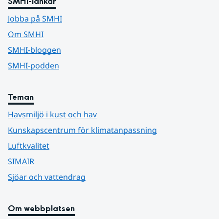
SMHI-länkar
Jobba på SMHI
Om SMHI
SMHI-bloggen
SMHI-podden
Teman
Havsmiljö i kust och hav
Kunskapscentrum för klimatanpassning
Luftkvalitet
SIMAIR
Sjöar och vattendrag
Om webbplatsen