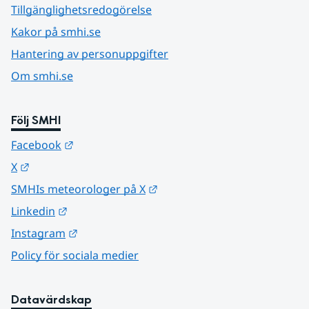
Tillgänglighetsredogörelse
Kakor på smhi.se
Hantering av personuppgifter
Om smhi.se
Följ SMHI
Länk till annan webbplats.
Facebook
Länk till annan webbplats.
X
Länk till annan webbplats.
SMHIs meteorologer på X
Länk till annan webbplats.
Linkedin
Länk till annan webbplats.
Instagram
Policy för sociala medier
Datavärdskap