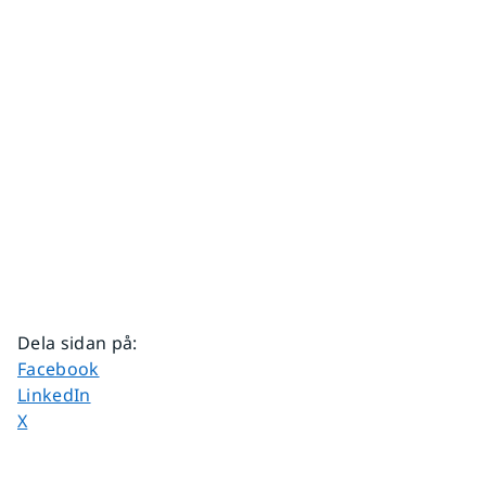
Dela sidan på
:
Dela sidan på
Facebook
Dela sidan på
LinkedIn
Dela sidan på
X