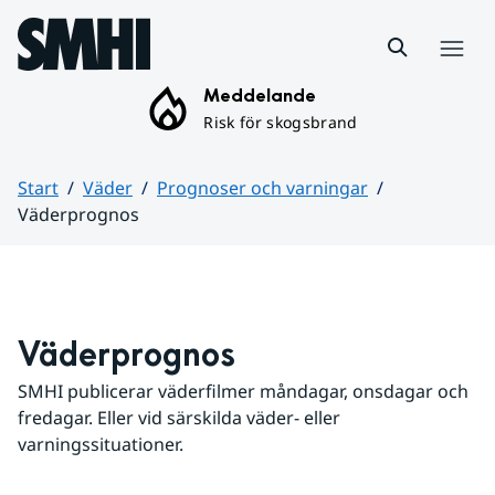
Hoppa till sidans innehåll
Meny
Meddelande
Risk för skogsbrand
Start
Väder
Prognoser och varningar
Väderprognos
Huvudinnehåll
Väderprognos
SMHI publicerar väderfilmer måndagar, onsdagar och 
fredagar. Eller vid särskilda väder- eller 
varningssituationer.