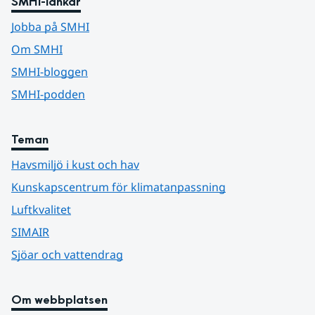
SMHI-länkar
Jobba på SMHI
Om SMHI
SMHI-bloggen
SMHI-podden
Teman
Havsmiljö i kust och hav
Kunskapscentrum för klimatanpassning
Luftkvalitet
SIMAIR
Sjöar och vattendrag
Om webbplatsen