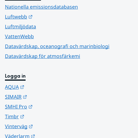
Nationella emissionsdatabasen
Länk till annan webbplats.
Luftwebb
Luftmiljödata
VattenWebb
Datavärdskap, oceanografi och marinbiologi
Datavärdskap för atmosfärkemi
Logga in
Länk till annan webbplats.
AQUA
Länk till annan webbplats.
SIMAIR
Länk till annan webbplats.
SMHI Pro
Länk till annan webbplats.
Timbr
Länk till annan webbplats.
Vinterväg
Länk till annan webbplats.
Väderlarm