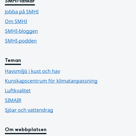
SMHI-länkar
Jobba på SMHI
Om SMHI
SMHI-bloggen
SMHI-podden
Teman
Havsmiljö i kust och hav
Kunskapscentrum för klimatanpassning
Luftkvalitet
SIMAIR
Sjöar och vattendrag
Om webbplatsen