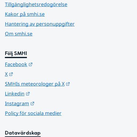
Tillgänglighetsredogörelse
Kakor på smhi.se
Hantering av personuppgifter
Om smhi.se
Följ SMHI
Länk till annan webbplats.
Facebook
Länk till annan webbplats.
X
Länk till annan webbplats.
SMHIs meteorologer på X
Länk till annan webbplats.
Linkedin
Länk till annan webbplats.
Instagram
Policy för sociala medier
Datavärdskap