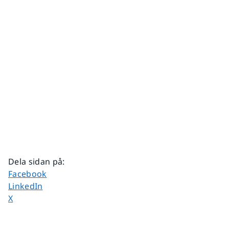
Dela sidan på
:
Dela sidan på
Facebook
Dela sidan på
LinkedIn
Dela sidan på
X