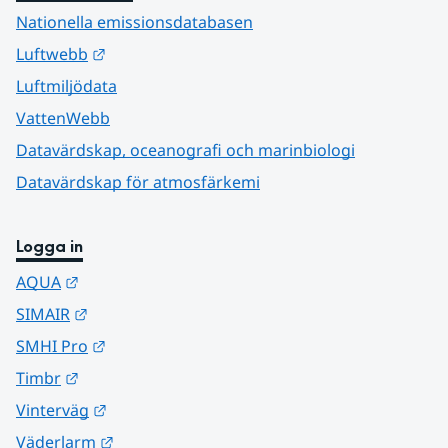
Nationella emissionsdatabasen
Länk till annan webbplats.
Luftwebb
Luftmiljödata
VattenWebb
Datavärdskap, oceanografi och marinbiologi
Datavärdskap för atmosfärkemi
Logga in
Länk till annan webbplats.
AQUA
Länk till annan webbplats.
SIMAIR
Länk till annan webbplats.
SMHI Pro
Länk till annan webbplats.
Timbr
Länk till annan webbplats.
Vinterväg
Länk till annan webbplats.
Väderlarm