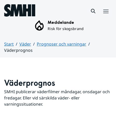
Hoppa till sidans innehåll
Meny
Meddelande
Risk för skogsbrand
Start
Väder
Prognoser och varningar
Väderprognos
Huvudinnehåll
Väderprognos
SMHI publicerar väderfilmer måndagar, onsdagar och 
fredagar. Eller vid särskilda väder- eller 
varningssituationer.