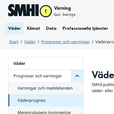
Hoppa till sidans innehåll
Varning
Gul, Sverige
Väder
Klimat
Data
Professionella tjänster
Start
Väder
Prognoser och varningar
Väderpr
varningar
och
Huvudinnehåll
Prognoser
för
Undersidor
Väder
Väde
Prognoser och varningar
SMHI public
Varningar och meddelanden
väder- eller
Väderprognos
Meteorologens kommentar