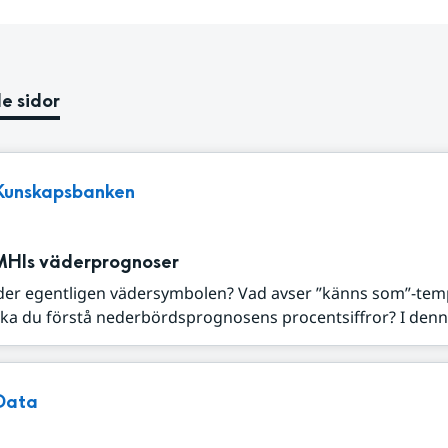
e sidor
Kunskapsbanken
MHIs väderprognoser
der egentligen vädersymbolen? Vad avser ”känns som”-tem
ka du förstå nederbördsprognosens procentsiffror? I denna
Data