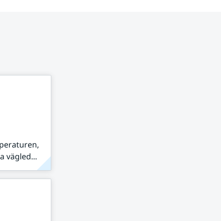
peraturen,
 vägled...