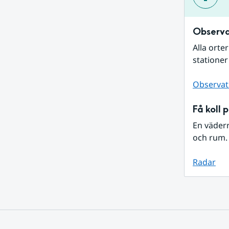
Observa
Alla orte
stationer
Observat
Få koll 
En väder
och rum. 
Radar