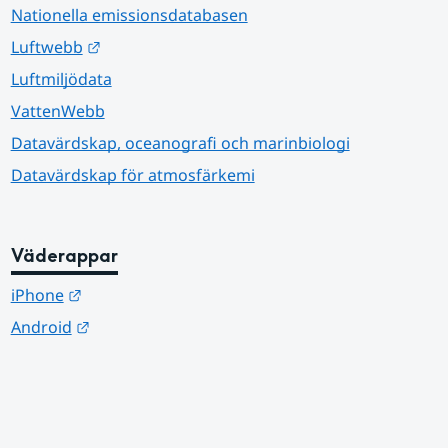
Nationella emissionsdatabasen
Länk till annan webbplats.
Luftwebb
Luftmiljödata
VattenWebb
Datavärdskap, oceanografi och marinbiologi
Datavärdskap för atmosfärkemi
Väderappar
Länk till annan webbplats.
iPhone
Länk till annan webbplats.
Android