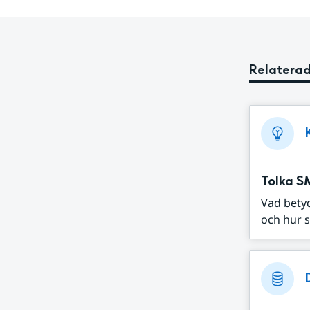
Relaterad
Tolka S
Vad bety
och hur s