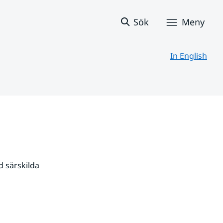
Sök
Meny
In English
 särskilda 