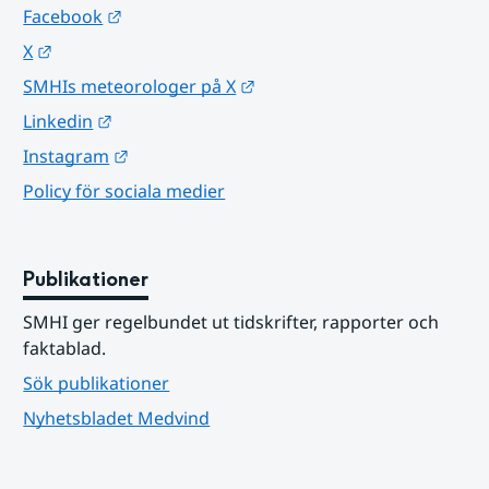
Länk till annan webbplats.
Facebook
Länk till annan webbplats.
X
Länk till annan webbplats.
SMHIs meteorologer på X
Länk till annan webbplats.
Linkedin
Länk till annan webbplats.
Instagram
Policy för sociala medier
Publikationer
SMHI ger regelbundet ut tidskrifter, rapporter och 
faktablad.
Sök publikationer
Nyhetsbladet Medvind