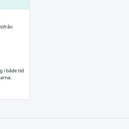
tifrån 
i både tid 
rarna.