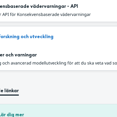
ensbaserade vädervarningar - API
r API för Konsekvensbaserade vädervarningar
Forskning och utveckling
er och varningar
 och avancerad modellutveckling för att du ska veta vad s
e länkar
Lär dig mer