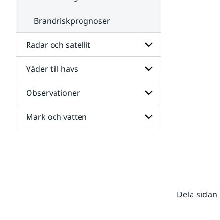
Brandriskprognoser
Radar och satellit
Väder till havs
Undersidor
för
Radar
Observationer
Undersidor
och
för
satellit
Väder
Mark och vatten
Undersidor
till
för
havs
Observationer
Undersidor
för
Mark
och
vatten
Dela sidan