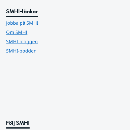
SMHI-länkar
Jobba på SMHI
Om SMHI
SMHI-bloggen
SMHI-podden
Följ SMHI