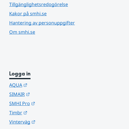
Tillgänglighetsredogörelse
Kakor på smhi.se
Hantering av personuppgifter
Om smhi.se
Logga in
Länk till annan webbplats.
AQUA
Länk till annan webbplats.
SIMAIR
Länk till annan webbplats.
SMHI Pro
Länk till annan webbplats.
Timbr
Länk till annan webbplats.
Vinterväg