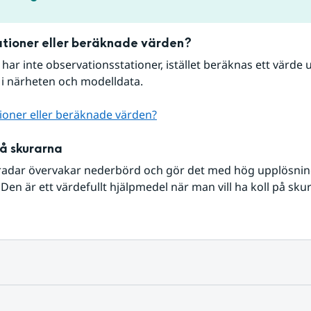
tioner eller beräknade värden?
r har inte observationsstationer, istället beräknas ett värde u
 i närheten och modelldata.
ioner eller beräknade värden?
på skurarna
radar övervakar nederbörd och gör det med hög upplösning 
Den är ett värdefullt hjälpmedel när man vill ha koll på sku