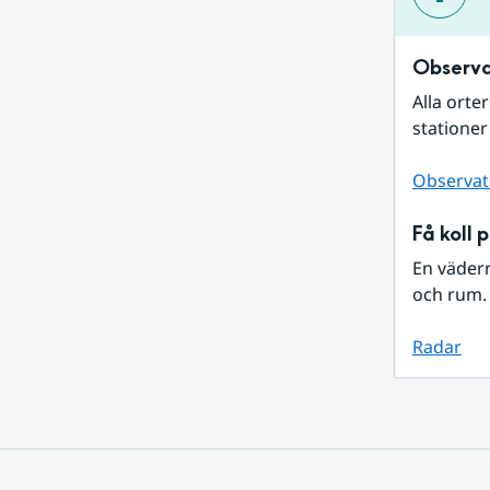
Observa
Alla orte
stationer
Observat
Få koll 
En väder
och rum. 
Radar