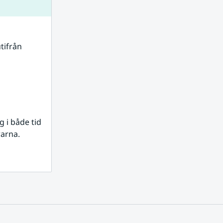
tifrån 
i både tid 
rarna.