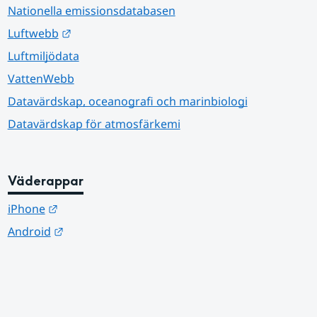
Nationella emissionsdatabasen
Länk till annan webbplats.
Luftwebb
Luftmiljödata
VattenWebb
Datavärdskap, oceanografi och marinbiologi
Datavärdskap för atmosfärkemi
Väderappar
Länk till annan webbplats.
iPhone
Länk till annan webbplats.
Android