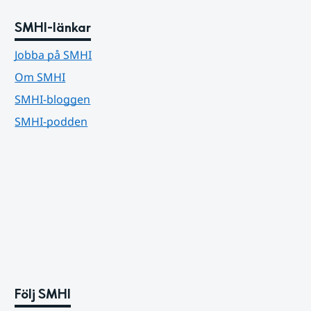
SMHI-länkar
Jobba på SMHI
Om SMHI
SMHI-bloggen
SMHI-podden
Följ SMHI