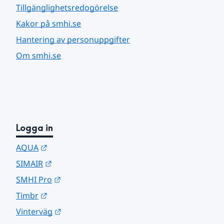
Tillgänglighetsredogörelse
Kakor på smhi.se
Hantering av personuppgifter
Om smhi.se
Logga in
Länk till annan webbplats.
AQUA
Länk till annan webbplats.
SIMAIR
Länk till annan webbplats.
SMHI Pro
Länk till annan webbplats.
Timbr
Länk till annan webbplats.
Vinterväg