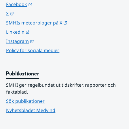
Länk till annan webbplats.
Facebook
Länk till annan webbplats.
X
Länk till annan webbplats.
SMHIs meteorologer på X
Länk till annan webbplats.
Linkedin
Länk till annan webbplats.
Instagram
Policy för sociala medier
Publikationer
SMHI ger regelbundet ut tidskrifter, rapporter och 
faktablad.
Sök publikationer
Nyhetsbladet Medvind