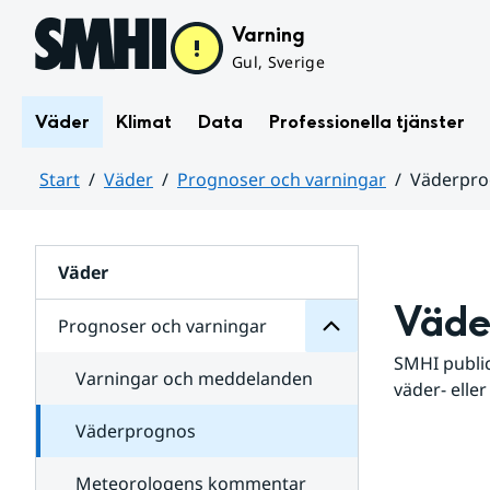
Hoppa till sidans innehåll
Varning
Gul, Sverige
Väder
Klimat
Data
Professionella tjänster
Start
Väder
Prognoser och varningar
Väderpr
varningar
och
Huvudinnehåll
Prognoser
för
Undersidor
Väder
Väde
Prognoser och varningar
SMHI public
Varningar och meddelanden
väder- eller
Väderprognos
Meteorologens kommentar