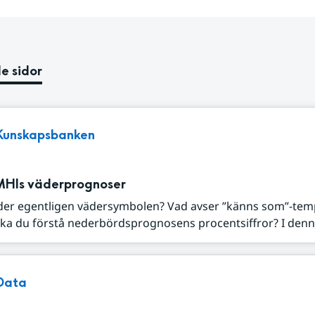
e sidor
Kunskapsbanken
MHIs väderprognoser
der egentligen vädersymbolen? Vad avser ”känns som”-tem
ka du förstå nederbördsprognosens procentsiffror? I denna
Data