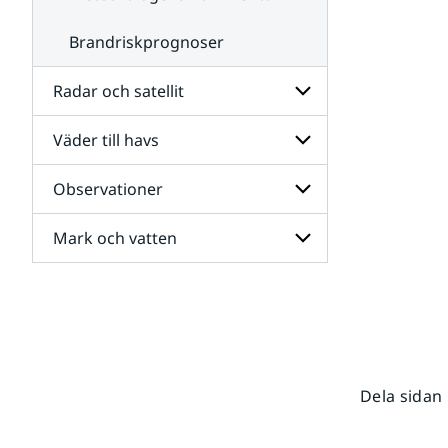
Brandriskprognoser
Radar och satellit
Väder till havs
Undersidor
för
Radar
Observationer
Undersidor
och
för
satellit
Väder
Mark och vatten
Undersidor
till
för
havs
Observationer
Undersidor
för
Mark
och
vatten
Dela sidan