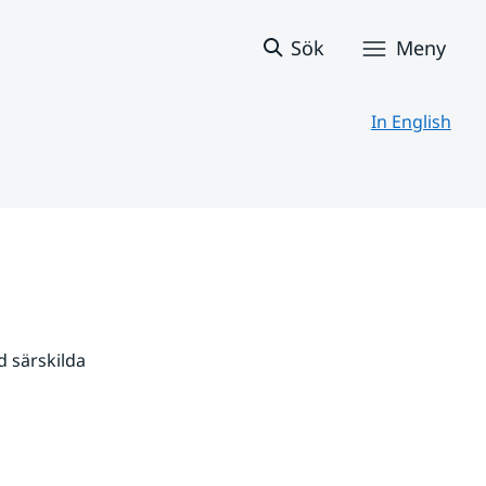
Sök
Meny
In English
 särskilda 