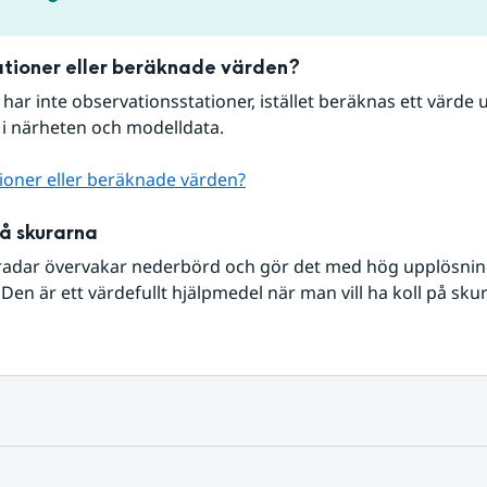
tioner eller beräknade värden?
r har inte observationsstationer, istället beräknas ett värde u
 i närheten och modelldata.
ioner eller beräknade värden?
på skurarna
radar övervakar nederbörd och gör det med hög upplösning 
Den är ett värdefullt hjälpmedel när man vill ha koll på sku