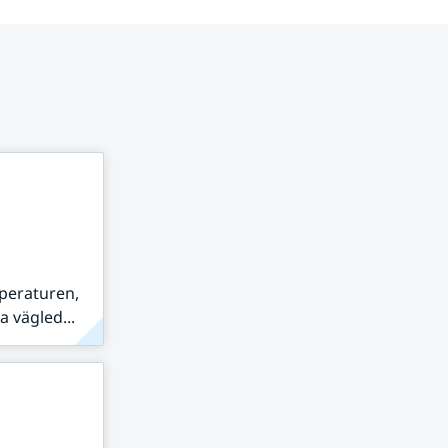
peraturen,
 vägled...