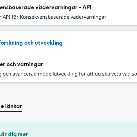
ensbaserade vädervarningar - API
r API för Konsekvensbaserade vädervarningar
Forskning och utveckling
er och varningar
 och avancerad modellutveckling för att du ska veta vad s
e länkar
Lär dig mer