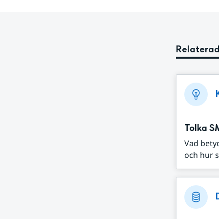
Relaterad
Tolka S
Vad bety
och hur s