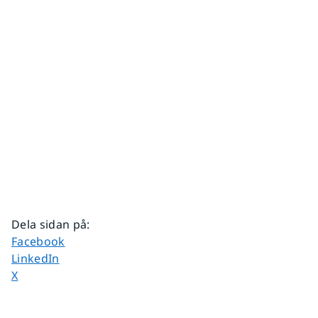
Dela sidan på
:
Dela sidan på
Facebook
Dela sidan på
LinkedIn
Dela sidan på
X