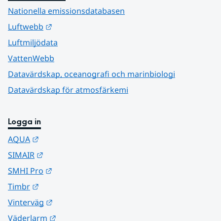
Nationella emissionsdatabasen
Länk till annan webbplats.
Luftwebb
Luftmiljödata
VattenWebb
Datavärdskap, oceanografi och marinbiologi
Datavärdskap för atmosfärkemi
Logga in
Länk till annan webbplats.
AQUA
Länk till annan webbplats.
SIMAIR
Länk till annan webbplats.
SMHI Pro
Länk till annan webbplats.
Timbr
Länk till annan webbplats.
Vinterväg
Länk till annan webbplats.
Väderlarm