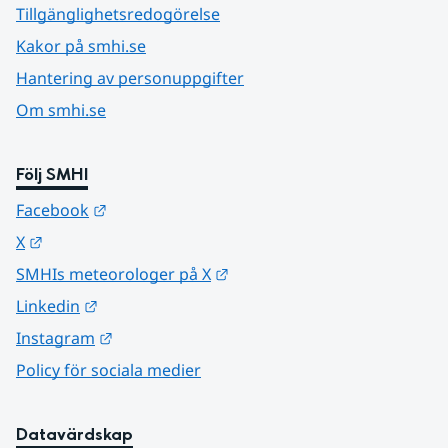
Tillgänglighetsredogörelse
Kakor på smhi.se
Hantering av personuppgifter
Om smhi.se
Följ SMHI
Länk till annan webbplats.
Facebook
Länk till annan webbplats.
X
Länk till annan webbplats.
SMHIs meteorologer på X
Länk till annan webbplats.
Linkedin
Länk till annan webbplats.
Instagram
Policy för sociala medier
Datavärdskap