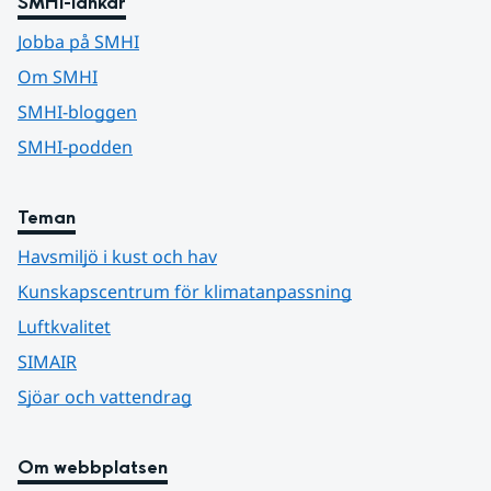
SMHI-länkar
Jobba på SMHI
Om SMHI
SMHI-bloggen
SMHI-podden
Teman
Havsmiljö i kust och hav
Kunskapscentrum för klimatanpassning
Luftkvalitet
SIMAIR
Sjöar och vattendrag
Om webbplatsen