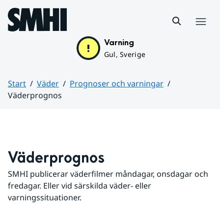
Hoppa till sidans innehåll
Meny
Varning
Gul, Sverige
Start
Väder
Prognoser och varningar
Väderprognos
Huvudinnehåll
Väderprognos
SMHI publicerar väderfilmer måndagar, onsdagar och 
fredagar. Eller vid särskilda väder- eller 
varningssituationer.